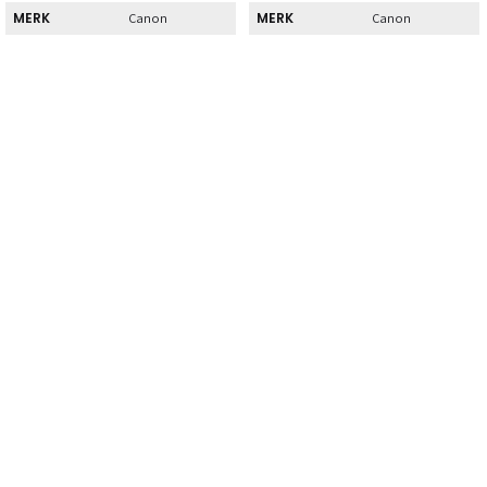
MERK
MERK
Canon
Canon
Direct
Direct
DIRECT AF TE
DIRECT AF TE
Nee
Nee
HALEN
HALEN
Kenmerk
Kenmerk
INHOUD
INHOUD
1
1
Hoog
Normaal
TYPE
TYPE
rendement
rendement
SOORT
SOORT
Zwart
Kleur