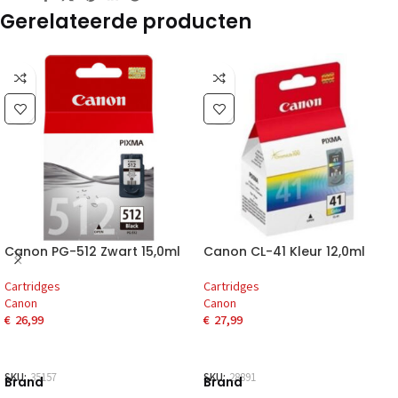
Gerelateerde producten
Canon PG-512 Zwart 15,0ml
Canon CL-41 Kleur 12,0ml
Cartridges
Cartridges
Canon
Canon
€
26,99
€
27,99
SKU:
35157
SKU:
28891
Brand
Brand