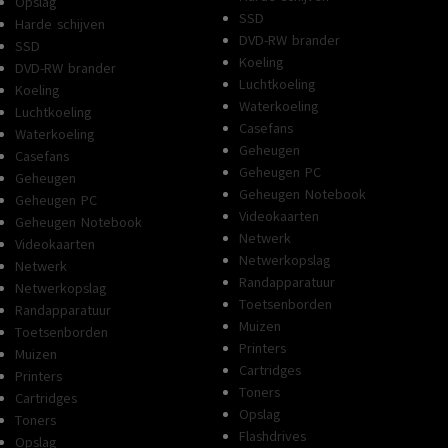
Opslag
SSD
Harde schijven
DVD-RW brander
SSD
Koeling
DVD-RW brander
Luchtkoeling
Koeling
Waterkoeling
Luchtkoeling
Casefans
Waterkoeling
Geheugen
Casefans
Geheugen PC
Geheugen
Geheugen Notebook
Geheugen PC
Videokaarten
Geheugen Notebook
Netwerk
Videokaarten
Netwerkopslag
Netwerk
Randapparatuur
Netwerkopslag
Toetsenborden
Randapparatuur
Muizen
Toetsenborden
Printers
Muizen
Cartridges
Printers
Toners
Cartridges
Opslag
Toners
Flashdrives
Opslag