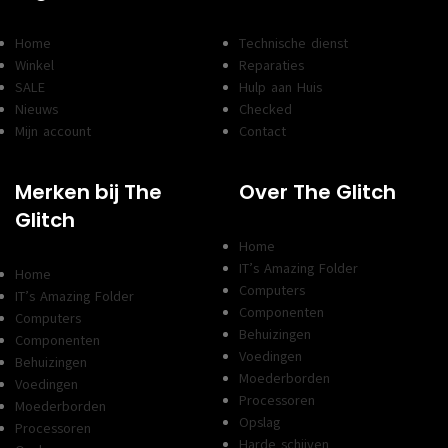
Home
Technische dienst
Winkel
Reparaties
SALE
Hulp aan Huis
Nieuws
Checked
Mijn account
Contact
Merken bij The
Over The Glitch
Glitch
Home
IT’s Amazing Folder
Home
Computers
IT’s Amazing Folder
Componenten
Computers
Behuizingen
Componenten
Voedingen
Behuizingen
Moederborden
Voedingen
Processoren
Moederborden
Opslag
Processoren
Harde schijven