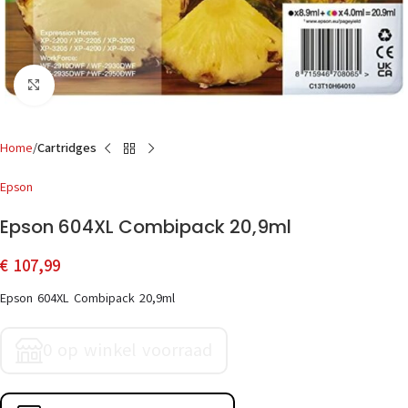
Click to enlarge
Home
Cartridges
Epson
Epson 604XL Combipack 20,9ml
€
107,99
Epson 604XL Combipack 20,9ml
0 op winkel voorraad