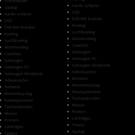
Processoren
Harde schijven
Opslag
SSD
Harde schijven
DVD-RW brander
SSD
Koeling
DVD-RW brander
Luchtkoeling
Koeling
Waterkoeling
Luchtkoeling
Casefans
Waterkoeling
Geheugen
Casefans
Geheugen PC
Geheugen
Geheugen Notebook
Geheugen PC
Videokaarten
Geheugen Notebook
Netwerk
Videokaarten
Netwerkopslag
Netwerk
Randapparatuur
Netwerkopslag
Toetsenborden
Randapparatuur
Muizen
Toetsenborden
Printers
Muizen
Cartridges
Printers
Toners
Cartridges
Opslag
Toners