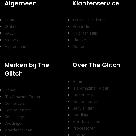
Algemeen
Klantenservice
Home
Technische dienst
Winkel
Reparaties
SALE
Hulp aan Huis
Nieuws
Checked
Mijn account
Contact
Merken bij The
Over The Glitch
Glitch
Home
IT’s Amazing Folder
Home
Computers
IT’s Amazing Folder
Componenten
Computers
Behuizingen
Componenten
Voedingen
Behuizingen
Moederborden
Voedingen
Processoren
Moederborden
Opslag