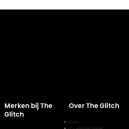
DIRECT AF TE HALEN
Nee
Kenmerk
INHOUD
1
TYPE
 rendement
Hoog rendement
SOORT
agenta, Geel
Zwart
Merken bij The
Over The Glitch
Glitch
Home
IT’s Amazing Folder