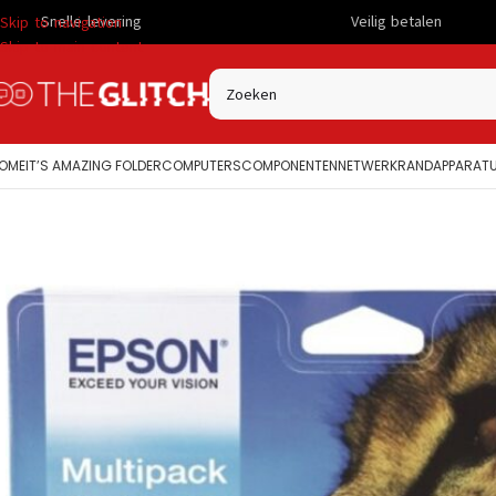
ing
Veilig betalen
Skip to navigation
Skip to main content
OME
IT’S AMAZING FOLDER
COMPUTERS
COMPONENTEN
NETWERK
RANDAPPARAT