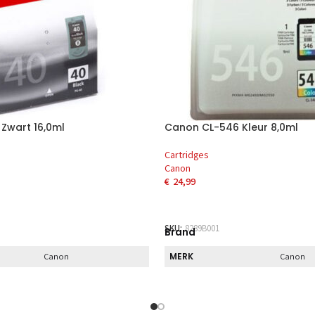
Zwart 16,0ml
Canon CL-546 Kleur 8,0ml
Cartridges
Canon
€
24,99
AAN WINKELWAGEN
TOEVOEGEN AAN WINKELWAG
SKU:
8289B001
Brand
MERK
Canon
Canon
Direct