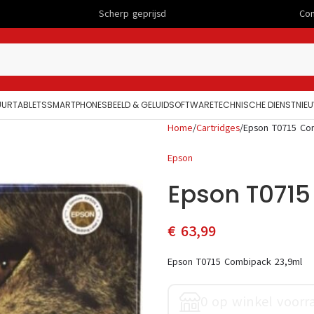
Scherp geprijsd
Computers
UUR
TABLETS
SMARTPHONES
BEELD & GELUID
SOFTWARE
TECHNISCHE DIENST
NIE
Home
Cartridges
Epson T0715 Co
Epson
Epson T071
€
63,99
Epson T0715 Combipack 23,9ml
0 op winkel voorr