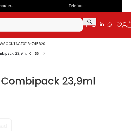
Telefoons
Snelle lever
0
UWS
CONTACT
0118-745820
mbipack 23,9ml
5 Combipack 23,9ml
aad