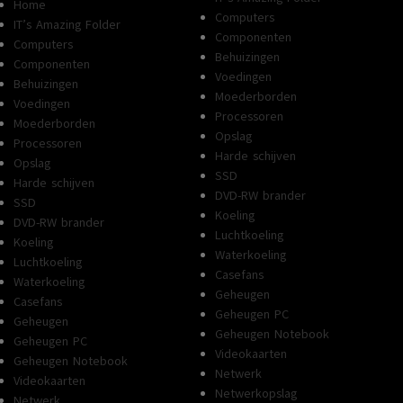
Home
Computers
IT’s Amazing Folder
Componenten
Computers
Behuizingen
Componenten
Voedingen
Behuizingen
Moederborden
Voedingen
Processoren
Moederborden
Opslag
Processoren
Harde schijven
Opslag
SSD
Harde schijven
DVD-RW brander
SSD
Koeling
DVD-RW brander
Luchtkoeling
Koeling
Waterkoeling
Luchtkoeling
Casefans
Waterkoeling
Geheugen
Casefans
Geheugen PC
Geheugen
Geheugen Notebook
Geheugen PC
Videokaarten
Geheugen Notebook
Netwerk
Videokaarten
Netwerkopslag
Netwerk