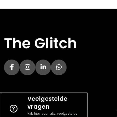
DIRECT AF TE HALEN
DIRECT AF TE 
Nee
Kenmerk
Kenmerk
INHOUD
INHOUD
1
TYPE
TYPE
The Glitch
Normaal rendement
SOORT
SOORT
Zwart
Veelgestelde
vragen
Klik hier voor alle veelgestelde