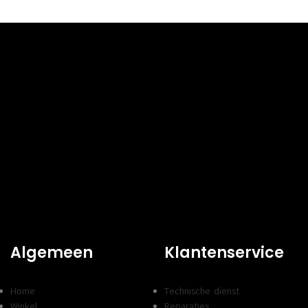
HALEN
DIRECT AF TE HALEN
Nee
Nee
Kenmerk
INHOUD
1
1
TYPE
Normaal rendement
Normaal
SOORT
Zwart
Cyaan, M
Algemeen
Klantenservice
Home
Technische dienst
Winkel
Reparaties