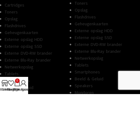
Toners
Cartridges
Opslag
Toners
Flashdrives
Opslag
Geheugenkaarten
Flashdrives
Externe opslag HDD
Geheugenkaarten
Externe opslag SSD
Externe opslag HDD
Externe DVD-RW brander
Externe opslag SSD
Externe Blu-Ray brander
Externe DVD-RW brander
Netwerkopslag
Externe Blu-Ray brander
Tablets
Netwerkopslag
Smartphones
Tablets
Beeld & Geluid
Smartphones
0
Speakers
Beeld & Geluid
Winkel
Verlanglijst
Winkelwagen
Mijn Account
Monitoren
Speakers
Software
Monitoren
Besturingsystemen
Software
Technische dienst
Besturingsystemen
Reparaties
Technische dienst
Hulp aan Huis
Reparaties
Checked
Hulp aan Huis