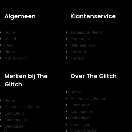
Algemeen
Klantenservice
Home
Technische dienst
Winkel
Reparaties
SALE
Hulp aan Huis
Nieuws
Checked
Mijn account
Contact
Merken bij The
Over The Glitch
Glitch
Home
IT’s Amazing Folder
Home
Computers
IT’s Amazing Folder
Componenten
Computers
Behuizingen
Componenten
Voedingen
Behuizingen
Moederborden