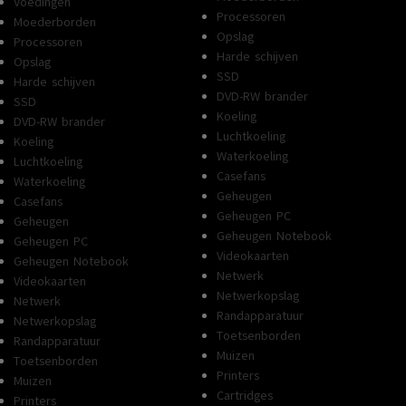
Voedingen
Processoren
Moederborden
Opslag
Processoren
Harde schijven
Opslag
SSD
Harde schijven
DVD-RW brander
SSD
Koeling
DVD-RW brander
Luchtkoeling
Koeling
Waterkoeling
Luchtkoeling
Casefans
Waterkoeling
Geheugen
Casefans
Geheugen PC
Geheugen
Geheugen Notebook
Geheugen PC
Videokaarten
Geheugen Notebook
Netwerk
Videokaarten
Netwerkopslag
Netwerk
Randapparatuur
Netwerkopslag
Toetsenborden
Randapparatuur
Muizen
Toetsenborden
Printers
Muizen
Cartridges
Printers