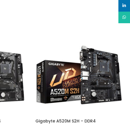
linked
Whats
4
Gigabyte A520M S2H – DDR4