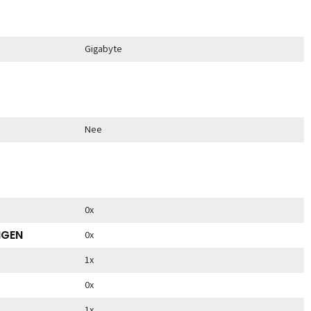
Gigabyte
Nee
0x
NGEN
0x
1x
0x
1x