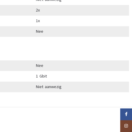
2x
1x
Nee
Nee
1 Gbit
Niet aanwezig
Faceb
Insta