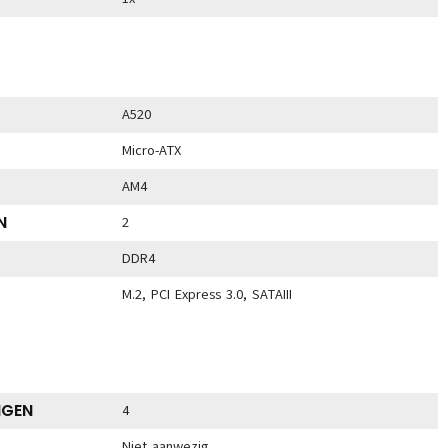
A520
Micro-ATX
AM4
N
2
DDR4
M.2, PCI Express 3.0, SATAIII
NGEN
4
Niet aanwezig