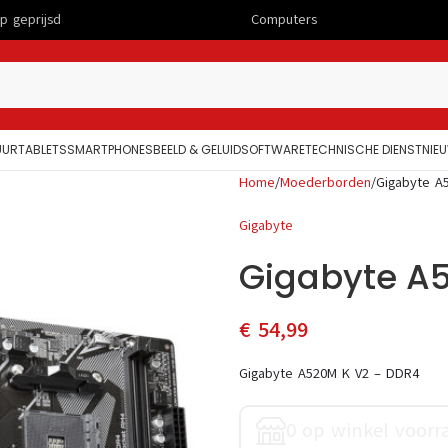
Computers
Telefo
UUR
TABLETS
SMARTPHONES
BEELD & GELUID
SOFTWARE
TECHNISCHE DIENST
NIE
Home
Moederborden
Gigabyte A
Gigabyte
Gigabyte A
€
54,99
Gigabyte A520M K V2 – DDR4
0 op winkel voorr