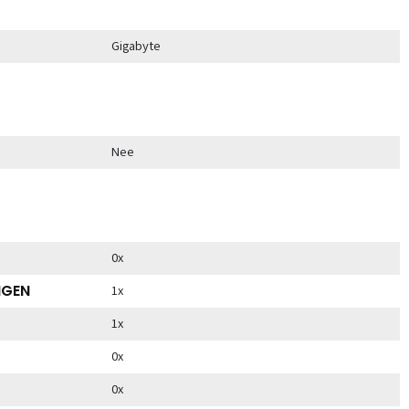
Gigabyte
Nee
0x
NGEN
1x
1x
0x
0x