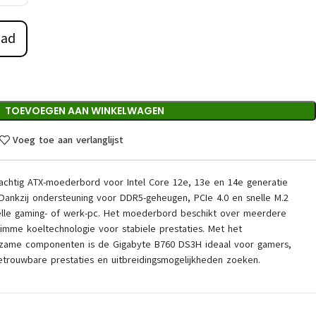
aad
TOEVOEGEN AAN WINKELWAGEN
Voeg toe aan verlanglijst
achtig ATX-moederbord voor Intel Core 12e, 13e en 14e generatie
ankzij ondersteuning voor DDR5-geheugen, PCIe 4.0 en snelle M.2
lle gaming- of werk-pc. Het moederbord beschikt over meerdere
limme koeltechnologie voor stabiele prestaties. Met het
urzame componenten is de Gigabyte B760 DS3H ideaal voor gamers,
betrouwbare prestaties en uitbreidingsmogelijkheden zoeken.