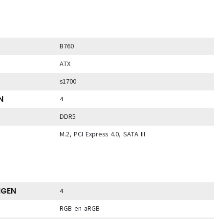
B760
ATX
s1700
N
4
DDR5
M.2, PCI Express 4.0, SATA III
NGEN
4
RGB en aRGB