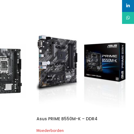
linked
Whats
Asus PRIME B550M-K – DDR4
Moederborden