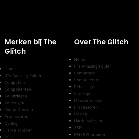
VGA AANSLUITINGEN
1x
Spec
CHIPSET
B550
Merken bij The
Over The Glitch
FORMFACTOR
X
Micro-ATX
Glitch
PROCESSOR SOCKET
AM4
Home
AANTAL
IT’s Amazing Folder
4
Home
GEHEUGENSLOTEN
Computers
IT’s Amazing Folder
TYPE GEHEUGEN
DDR4
Componenten
Computers
Behuizingen
Express 3.0,
M.2, PCI Express 4.0, SATA
Componenten
OPSLAGINTERFACES
Voedingen
III
Behuizingen
Moederborden
Voedingen
Processoren
Moederborden
Conn
Opslag
Processoren
Harde schijven
AANTAL SATA
Opslag
4
SSD
AANSLUITINGEN
Harde schijven
DVD-RW brander
SSD
TYPE RGB
wezig
Niet aanwezig