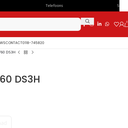
Telefoons
Snelle levering
0
UWS
CONTACT
0118-745820
760 DS3H
760 DS3H
aad