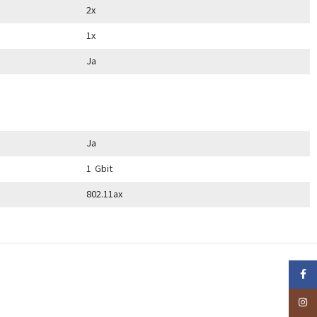
2x
1x
Ja
Ja
1 Gbit
802.11ax
Faceb
Insta