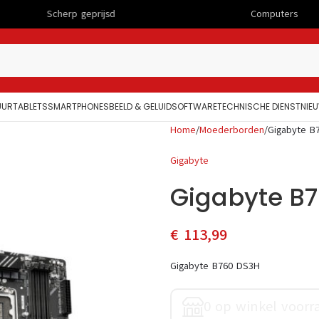
p geprijsd
Computers
UUR
TABLETS
SMARTPHONES
BEELD & GELUID
SOFTWARE
TECHNISCHE DIENST
NIE
Home
Moederborden
Gigabyte B
Gigabyte
Gigabyte B
€
113,99
Gigabyte B760 DS3H
0 op winkel voorr