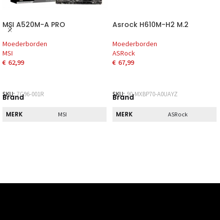
MSI A520M-A PRO
Asrock H610M-H2 M.2
Moederborden
Moederborden
MSI
ASRock
€
62,99
€
67,99
SKU:
7C96-001R
SKU:
90-MXBP70-A0UAYZ
Brand
Brand
MERK
MERK
MSI
ASRock
Direct
Direct
DIRECT AF TE
DIRECT AF TE
Nee
Nee
HALEN
HALEN
Disp
Disp
DVI
DVI
1x
0x