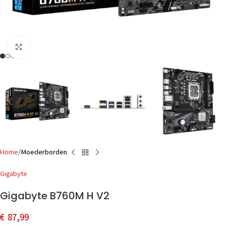
Click to enlarge
Home
Moederborden
Gigabyte
Gigabyte B760M H V2
€
87,99