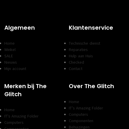
Algemeen
Klantenservice
Home
Technische dienst
Winkel
Reparaties
SALE
Hulp aan Huis
Nieuws
Checked
Mijn account
Contact
Merken bij The
Over The Glitch
Glitch
Home
IT’s Amazing Folder
Home
Computers
IT’s Amazing Folder
Componenten
Computers
Behuizingen
Componenten