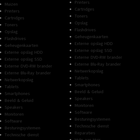
Printers
Muizen
Cartridges
Printers
Toners
Cartridges
Opslag
Toners
Flashdrives
Opslag
Geheugenkaarten
Flashdrives
Externe opslag HDD
Geheugenkaarten
Externe opslag SSD
Externe opslag HDD
Externe DVD-RW brander
Externe opslag SSD
Externe Blu-Ray brander
Externe DVD-RW brander
Netwerkopslag
Externe Blu-Ray brander
Tablets
Netwerkopslag
Smartphones
Tablets
Beeld & Geluid
Smartphones
Speakers
Beeld & Geluid
Monitoren
Speakers
Software
Monitoren
Besturingsystemen
Software
Technische dienst
Besturingsystemen
Reparaties
Technische dienst
Hulp aan Huis