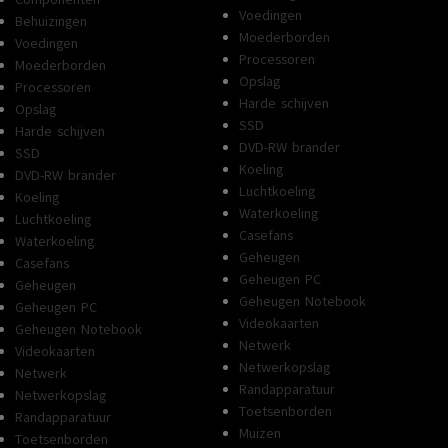
Voedingen
Behuizingen
Moederborden
Voedingen
Processoren
Moederborden
Opslag
Processoren
Harde schijven
Opslag
SSD
Harde schijven
DVD-RW brander
SSD
Koeling
DVD-RW brander
Luchtkoeling
Koeling
Waterkoeling
Luchtkoeling
Casefans
Waterkoeling
Geheugen
Casefans
Geheugen PC
Geheugen
Geheugen Notebook
Geheugen PC
Videokaarten
Geheugen Notebook
Netwerk
Videokaarten
Netwerkopslag
Netwerk
Randapparatuur
Netwerkopslag
Toetsenborden
Randapparatuur
Muizen
Toetsenborden