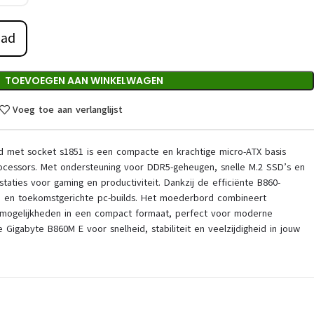
aad
TOEVOEGEN AAN WINKELWAGEN
Voeg toe aan verlanglijst
met socket s1851 is een compacte en krachtige micro-ATX basis
ocessors. Met ondersteuning voor DDR5-geheugen, snelle M.2 SSD’s en
staties voor gaming en productiviteit. Dankzij de efficiënte B860-
ele en toekomstgerichte pc-builds. Het moederbord combineert
smogelijkheden in een compact formaat, perfect voor moderne
Gigabyte B860M E voor snelheid, stabiliteit en veelzijdigheid in jouw