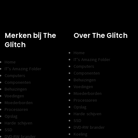
VGA AANSLUITINGEN
1x
Spec
CHIPSET
B760
Merken bij The
Over The Glitch
FORMFACTOR
X
Micro-ATX
Glitch
PROCESSOR SOCKET
s1700
Home
AANTAL
IT’s Amazing Folder
4
Home
GEHEUGENSLOTEN
Computers
IT’s Amazing Folder
TYPE GEHEUGEN
DDR4
Componenten
Computers
Behuizingen
Express 4.0, SATA
M.2, PCI Express 4.0, SATA
Componenten
OPSLAGINTERFACES
Voedingen
III
Behuizingen
Moederborden
Voedingen
Processoren
Moederborden
Conn
Opslag
Processoren
Harde schijven
AANTAL SATA
Opslag
4
SSD
AANSLUITINGEN
Harde schijven
DVD-RW brander
SSD
TYPE RGB
aRGB
Koeling
DVD-RW brander