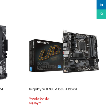
linked
Whats
R4
Gigabyte B760M DS3H DDR4
Moederborden
Gigabyte