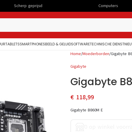
geprijsd
Computers
UUR
TABLETS
SMARTPHONES
BEELD & GELUID
SOFTWARE
TECHNISCHE DIENST
NIE
Home
Moederborden
Gigabyte B
Gigabyte
Gigabyte B
€
118,99
Gigabyte B860M E
0 op winkel voorr