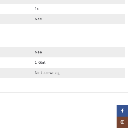
1x
Nee
Nee
1 Gbit
Niet aanwezig
Faceb
Insta