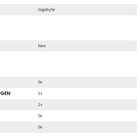
Gigabyte
Nee
0x
NGEN
1x
1x
0x
0x