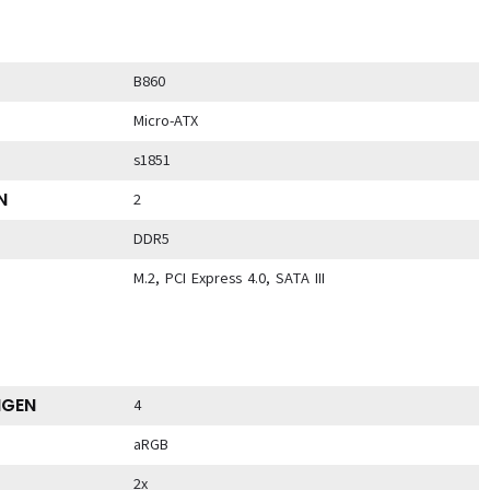
B860
Micro-ATX
s1851
N
2
DDR5
M.2, PCI Express 4.0, SATA III
NGEN
4
aRGB
2x