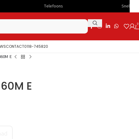
Telefoons
Snelle levering
0
UWS
CONTACT
0118-745820
860M E
860M E
aad