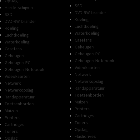
Opslag
SSD
Harde schijven
DVD-RW brander
SSD
Koeling
DVD-RW brander
Luchtkoeling
Koeling
Waterkoeling
Luchtkoeling
Casefans
Waterkoeling
Geheugen
Casefans
Geheugen PC
Geheugen
Geheugen Notebook
Geheugen PC
Videokaarten
Geheugen Notebook
Netwerk
Videokaarten
Netwerkopslag
Netwerk
Randapparatuur
Netwerkopslag
Toetsenborden
Randapparatuur
Muizen
Toetsenborden
Printers
Muizen
Cartridges
Printers
Toners
Cartridges
Opslag
Toners
Flashdrives
Opslag