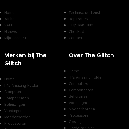
Home
Technische dienst
Winkel
Reparaties
SALE
Hulp aan Huis
Nieuws
Checked
Mijn account
Contact
Merken bij The
Over The Glitch
Glitch
Home
IT’s Amazing Folder
Home
Computers
IT’s Amazing Folder
Componenten
Computers
Behuizingen
Componenten
Voedingen
Behuizingen
Moederborden
Voedingen
Processoren
Moederborden
Opslag
Processoren
Harde schijven