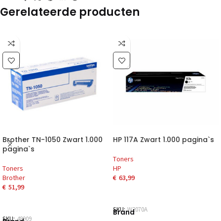
Gerelateerde producten
Brother TN-1050 Zwart 1.000
HP 117A Zwart 1.000 pagina`s
pagina`s
Toners
Toners
HP
Brother
€
63,99
€
51,99
SKU:
W2070A
Brand
SKU:
48909