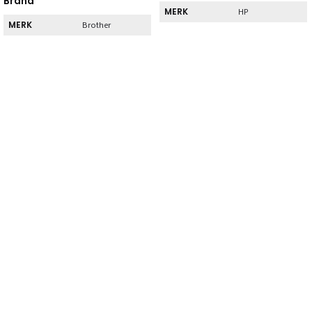
Brand
MERK
HP
MERK
Brother
Direct
Direct
DIRECT AF TE
Nee
HALEN
DIRECT AF TE
Nee
HALEN
Kenmerk
Kenmerk
SOORT
Zwart
SOORT
Zwart
Normaal
TYPE
rendement
Normaal
TYPE
rendement
AANTAL
1
AANTAL
1