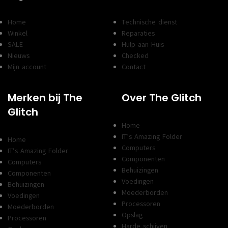
Home
Technische dienst
Winkel
Reparaties
SALE
Hulp aan Huis
Nieuws
Checked
Mijn account
Contact
Merken bij The
Over The Glitch
Glitch
Home
IT’s Amazing Folder
Home
Computers
IT’s Amazing Folder
Componenten
Computers
Behuizingen
Componenten
Voedingen
Behuizingen
Moederborden
Voedingen
Processoren
Moederborden
Opslag
Processoren
Harde schijven