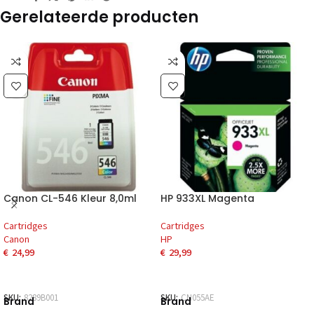
Gerelateerde producten
Canon CL-546 Kleur 8,0ml
HP 933XL Magenta
Cartridges
Cartridges
Canon
HP
€
24,99
€
29,99
SKU:
8289B001
SKU:
CN055AE
Brand
Brand