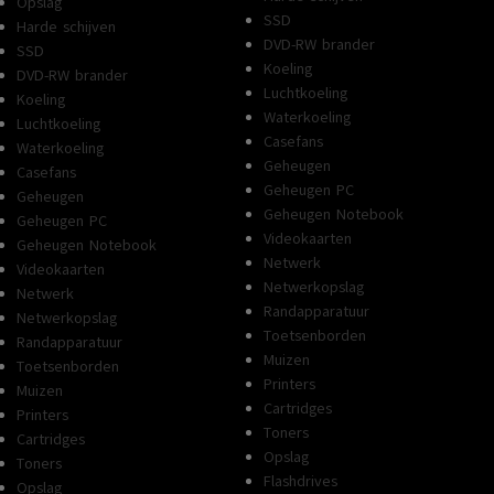
Opslag
SSD
Harde schijven
DVD-RW brander
SSD
Koeling
DVD-RW brander
Luchtkoeling
Koeling
Waterkoeling
Luchtkoeling
Casefans
Waterkoeling
Geheugen
Casefans
Geheugen PC
Geheugen
Geheugen Notebook
Geheugen PC
Videokaarten
Geheugen Notebook
Netwerk
Videokaarten
Netwerkopslag
Netwerk
Randapparatuur
Netwerkopslag
Toetsenborden
Randapparatuur
Muizen
Toetsenborden
Printers
Muizen
Cartridges
Printers
Toners
Cartridges
Opslag
Toners
Flashdrives
Opslag