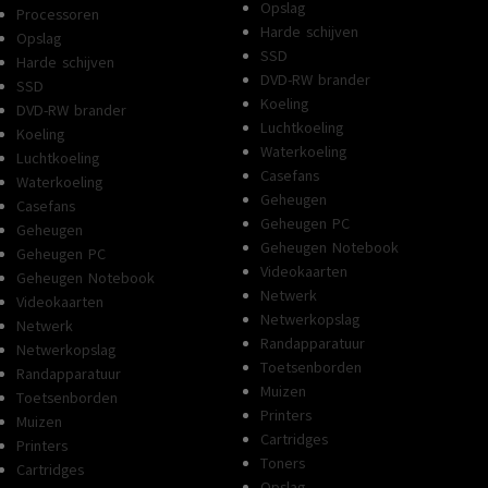
Opslag
Processoren
Harde schijven
Opslag
SSD
Harde schijven
DVD-RW brander
SSD
Koeling
DVD-RW brander
Luchtkoeling
Koeling
Waterkoeling
Luchtkoeling
Casefans
Waterkoeling
Geheugen
Casefans
Geheugen PC
Geheugen
Geheugen Notebook
Geheugen PC
Videokaarten
Geheugen Notebook
Netwerk
Videokaarten
Netwerkopslag
Netwerk
Randapparatuur
Netwerkopslag
Toetsenborden
Randapparatuur
Muizen
Toetsenborden
Printers
Muizen
Cartridges
Printers
Toners
Cartridges
Opslag