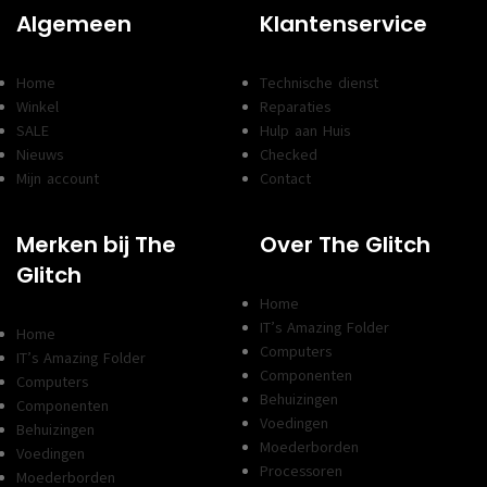
Algemeen
Klantenservice
Home
Technische dienst
Winkel
Reparaties
SALE
Hulp aan Huis
Nieuws
Checked
Mijn account
Contact
Merken bij The
Over The Glitch
Glitch
Home
IT’s Amazing Folder
Home
Computers
IT’s Amazing Folder
Componenten
Computers
Behuizingen
Componenten
Voedingen
Behuizingen
Moederborden
Voedingen
Processoren
Moederborden