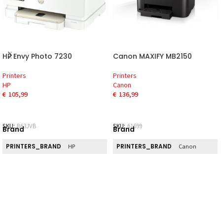
HP Envy Photo 7230
Canon MAXIFY MB2150
Printers
Printers
HP
Canon
€
105,99
€
136,99
SKU:
B63JVB
SKU:
61699
Brand
Brand
PRINTERS_BRAND
PRINTERS_BRAND
HP
Canon
Direct
Direct
PRINTERS_DIRECT_PICKUP
PRINTERS_DIRECT_PICKUP
Nee
Nee