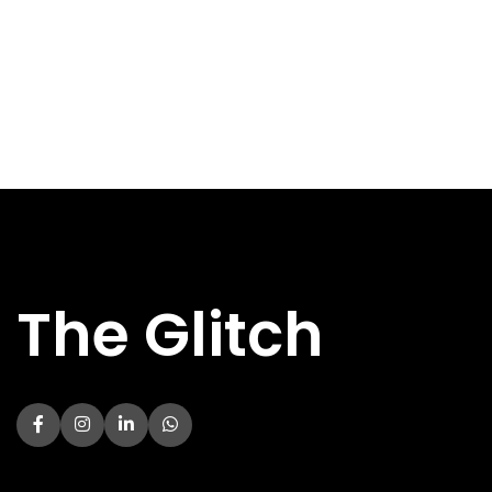
Eigenschap
Eigenschap
BREEDTE
BREEDTE
460 mm
463 mm
DIEPTE
DIEPTE
383 mm
389 mm
HOOGTE
HOOGTE
190.5 mm
260 mm
ALL-IN-ONE
ALL-IN-ONE
Ja
Ja
Aansl
Aansl
BLUETOOTH
BLUETOOTH
Nee
Nee
ONDERSTEUNING
ONDERSTEUNING
LAN
LAN
The Glitch
Nee
Nee
AANSLUITING
AANSLUITING
USB
USB
Ja
Ja
AANSLUITING
AANSLUITING
WIFI
WIFI
Ja
Ja
ONDERSTEUNING
ONDERSTEUNING