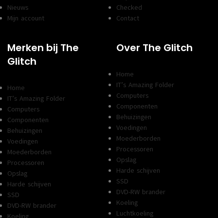
Nieuws
Checked
Mijn account
Contact
Merken bij The
Over The Glitch
Glitch
Home
IT’s Amazing Folder
Home
Computers
IT’s Amazing Folder
Componenten
Computers
Behuizingen
Componenten
Voedingen
Behuizingen
Moederborden
Voedingen
Processoren
Moederborden
Opslag
Processoren
Harde schijven
Opslag
SSD
Harde schijven
DVD-RW brander
SSD
Koeling
DVD-RW brander
Luchtkoeling
Koeling