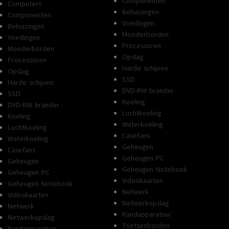
Componenten
Gpu
Computers
Behuizingen
Gpu
Componenten
GRAFISCHE
AMD Radeon
Voedingen
Behuizingen
CHIP
Graphics
GRAFISCHE
AMD Radeon
Moederborden
Voedingen
CHIP
Graphics
GRAFISCH
Processoren
Moederborden
Shared
GEHEUGEN
GRAFISCH
Opslag
Shared
Processoren
GEHEUGEN
Harde schijven
Opslag
SSD
Harde schijven
Ram
DVD-RW brander
Ram
SSD
AANTAL DDR MODULES
Onboard
Koeling
DVD-RW brander
AANTAL DDR MODULES
Onboard
Luchtkoeling
Koeling
GEHEUGENCAPACITEIT
16 GB
Waterkoeling
GEHEUGENCAPACITEIT
8 GB
Luchtkoeling
Geen
Casefans
Waterkoeling
GEHEUGENLAYOUT
uitbreidi
Geen
Geheugen
mogelijk
GEHEUGENLAYOUT
Casefans
uitbreiding
Geheugen PC
mogelijk
Geheugen
GEHEUGENTYPE
DDR5
Geheugen Notebook
Geheugen PC
GEHEUGENTYPE
DDR5
Videokaarten
Geheugen Notebook
Netwerk
Videokaarten
Netwerkopslag
Netwerk
Randapparatuur
Netwerkopslag
Toetsenborden
Randapparatuur