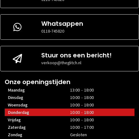
AANWEZIG
Scherm
Scherm
Whatsappen
MATTE FINISH
Ja
MATTE FINISH
Ja
0118-745820
REFRESHRATE
60 Hz
REFRESHRATE
60 Hz
DIAGONAAL
15.6 inch
DIAGONAAL
15.6 inch
1920 x 1080
Stuur ons een bericht!
RESOLUTIE
pixels
1920 x 1080
RESOLUTIE
verkoop@theglitch.nl
pixels
TYPE PANEEL
IPS
TYPE PANEEL
IPS
Onze openingstijden
Os
Maandag
13:00 - 18:00
Os
GELEVERD MET
Dinsdag
10:00 - 18:00
Ja
BESTURINGSSOFTWARE
GELEVERD MET
Ja
Woensdag
10:00 - 18:00
BESTURINGSSOFTWARE
Windows
BESTURINGSSOFTWARE
Donderdag
10:00 - 18:00
11 Pro
Windows
BESTURINGSSOFTWARE
Vrijdag
10:00 - 18:00
11 Pro
Zaterdag
10:00 - 17:00
Netwerk
Zondag
Gesloten
Netwerk