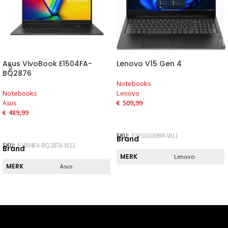
Asus VivoBook E1504FA-
Lenovo V15 Gen 4
BQ2876
Notebooks
Notebooks
Lenovo
Asus
€
509,99
€
489,99
SKU:
82YU0100RM-W11
Brand
SKU:
E1504FA-BQ2876-W11
Brand
MERK
Lenovo
MERK
Asus
Pickup
Pickup
DIRECT AF TE
Nee
HALEN
DIRECT AF TE
Nee
HALEN