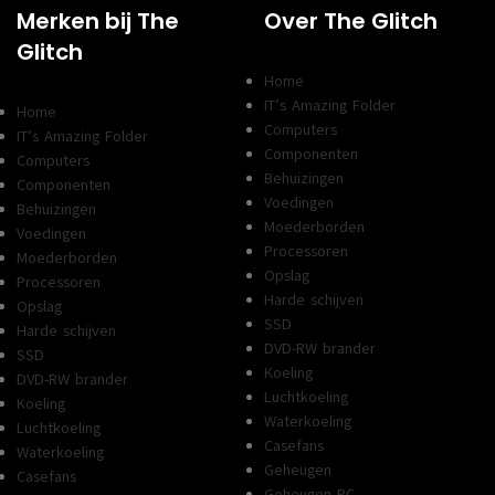
Merken bij The
Over The Glitch
Glitch
Home
IT’s Amazing Folder
Home
Computers
IT’s Amazing Folder
Componenten
Computers
Behuizingen
Componenten
Voedingen
Behuizingen
Moederborden
Voedingen
Processoren
Moederborden
Opslag
Processoren
Harde schijven
Opslag
SSD
Harde schijven
DVD-RW brander
SSD
Koeling
DVD-RW brander
Luchtkoeling
Koeling
Waterkoeling
Luchtkoeling
Casefans
Waterkoeling
Geheugen
Casefans
Geheugen PC