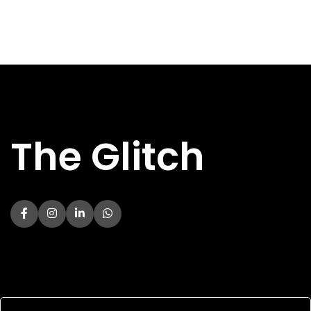
Niet
Niet
GPU AANWEZIG
GPU AANWEZIG
aanwezig
aanwezig
MAXIMALE
MAXIMALE
4.1 GHz
4.2 GHz
KLOKSNELHEID
KLOKSNELHEID
ONDERSTEUND
ONDERSTEUND
DDR4
DDR4
GEHEUGEN
GEHEUGEN
TOTAAL AANTAL
TOTAAL AANTAL
6
6
CORES
CORES
PROCESSORNAAM
PROCESSORNAAM
4500
5500
The Glitch
TOTAAL AANTAL
TOTAAL AANTAL
12
12
THREADS
THREADS
PROCESSORFAMILIE
PROCESSORFAMILIE
Ryzen 5
Ryzen 5
PROCESSORSOCKET
PROCESSORSOCKET
AM4
AM4