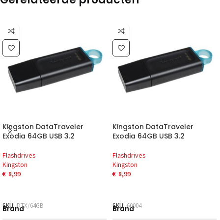
Kingston DataTraveler
Kingston DataTraveler
Exodia 64GB USB 3.2
Exodia 64GB USB 3.2
Flashdrives
Flashdrives
Kingston
Kingston
€
8,99
€
8,99
SKU:
DTX/64GB
SKU:
60004
Brand
Brand