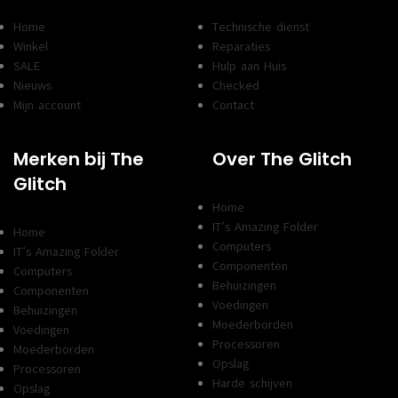
Home
Technische dienst
Winkel
Reparaties
SALE
Hulp aan Huis
Nieuws
Checked
Mijn account
Contact
Merken bij The
Over The Glitch
Glitch
Home
IT’s Amazing Folder
Home
Computers
IT’s Amazing Folder
Componenten
Computers
Behuizingen
Componenten
Voedingen
Behuizingen
Moederborden
Voedingen
Processoren
Moederborden
Opslag
Processoren
Harde schijven
Opslag