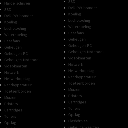
SSD
Harde schijven
DVD-RW brander
SSD
Koeling
DVD-RW brander
Luchtkoeling
Koeling
Waterkoeling
Luchtkoeling
Casefans
Waterkoeling
Geheugen
Casefans
Geheugen PC
Geheugen
Geheugen Notebook
Geheugen PC
Videokaarten
Geheugen Notebook
Netwerk
Videokaarten
Netwerkopslag
Netwerk
Randapparatuur
Netwerkopslag
Toetsenborden
Randapparatuur
Muizen
Toetsenborden
Printers
Muizen
Cartridges
Printers
Toners
Cartridges
Opslag
Toners
Flashdrives
Opslag
Geheugenkaarten