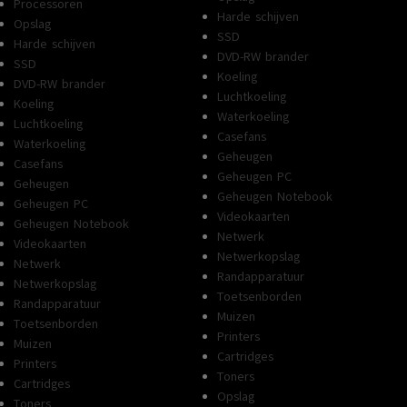
Processoren
Harde schijven
Opslag
SSD
Harde schijven
DVD-RW brander
SSD
Koeling
DVD-RW brander
Luchtkoeling
Koeling
Waterkoeling
Luchtkoeling
Casefans
Waterkoeling
Geheugen
Casefans
Geheugen PC
Geheugen
Geheugen Notebook
Geheugen PC
Videokaarten
Geheugen Notebook
Netwerk
Videokaarten
Netwerkopslag
Netwerk
Randapparatuur
Netwerkopslag
Toetsenborden
Randapparatuur
Muizen
Toetsenborden
Printers
Muizen
Cartridges
Printers
Toners
Cartridges
Opslag
Toners