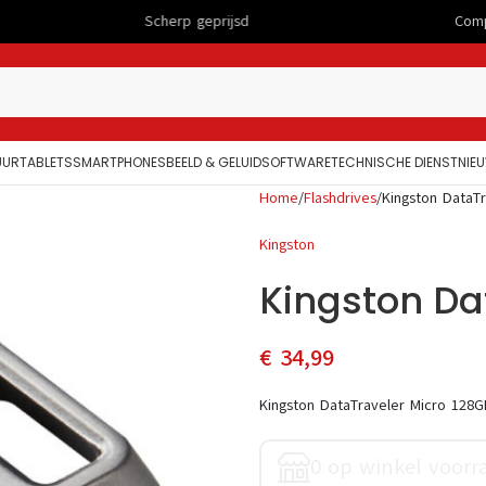
Scherp geprijsd
Computers
UUR
TABLETS
SMARTPHONES
BEELD & GELUID
SOFTWARE
TECHNISCHE DIENST
NIE
Home
Flashdrives
Kingston DataT
Kingston
Kingston Da
€
34,99
Kingston DataTraveler Micro 128G
0 op winkel voorr