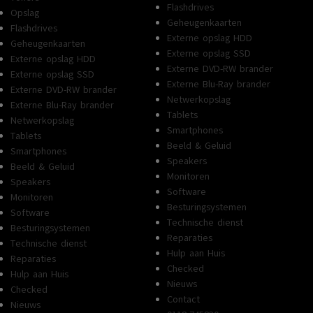
Flashdrives
Opslag
Geheugenkaarten
Flashdrives
Externe opslag HDD
Geheugenkaarten
Externe opslag SSD
Externe opslag HDD
Externe DVD-RW brander
Externe opslag SSD
Externe Blu-Ray brander
Externe DVD-RW brander
Netwerkopslag
Externe Blu-Ray brander
Tablets
Netwerkopslag
Smartphones
Tablets
Beeld & Geluid
Smartphones
Speakers
Beeld & Geluid
Monitoren
Speakers
Software
Monitoren
Besturingsystemen
Software
Technische dienst
Besturingsystemen
Reparaties
Technische dienst
Hulp aan Huis
Reparaties
Checked
Hulp aan Huis
Nieuws
Checked
Contact
Nieuws