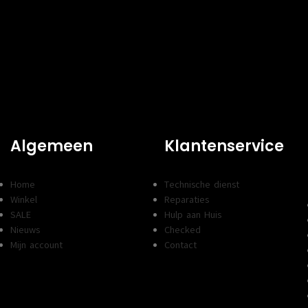
Algemeen
Klantenservice
Home
Technische dienst
Winkel
Reparaties
SALE
Hulp aan Huis
Nieuws
Checked
Mijn account
Contact