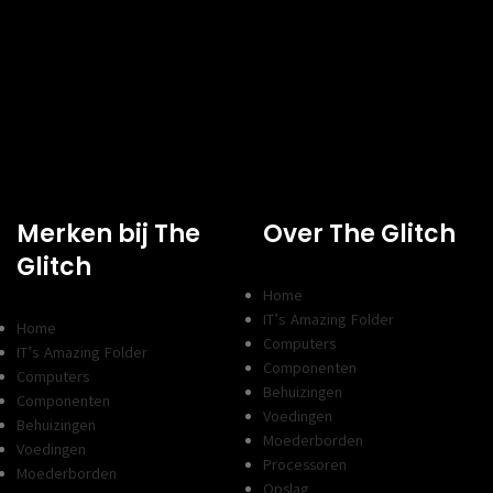
HOOFDKLEUR
Turquoise
Merken bij The
Over The Glitch
Glitch
Home
IT’s Amazing Folder
Home
Computers
IT’s Amazing Folder
Componenten
Computers
Behuizingen
Componenten
Voedingen
Behuizingen
Moederborden
Voedingen
Processoren
Moederborden
Opslag