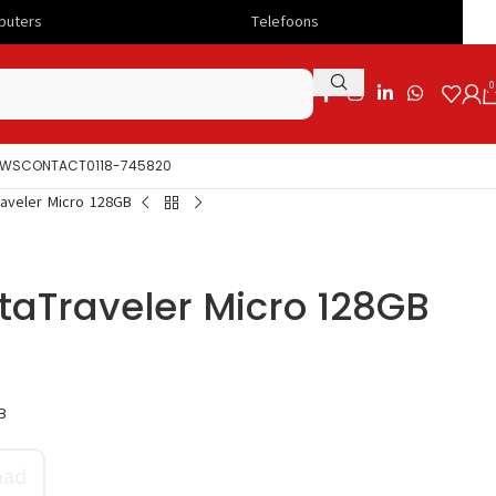
Telefoons
Snelle levering
0
UWS
CONTACT
0118-745820
raveler Micro 128GB
taTraveler Micro 128GB
B
aad