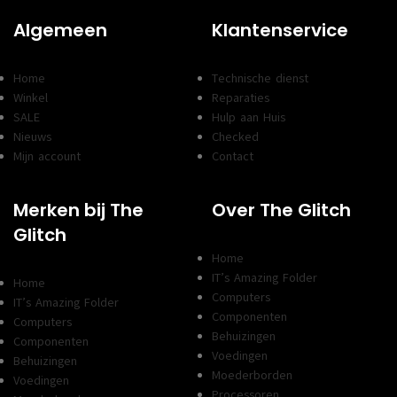
Algemeen
Klantenservice
Home
Technische dienst
Winkel
Reparaties
SALE
Hulp aan Huis
Nieuws
Checked
Mijn account
Contact
Merken bij The
Over The Glitch
Glitch
Home
IT’s Amazing Folder
Home
Computers
IT’s Amazing Folder
Componenten
Computers
Behuizingen
Componenten
Voedingen
Behuizingen
Moederborden
Voedingen
Processoren