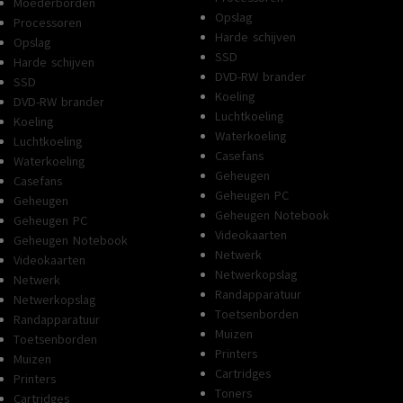
Moederborden
Opslag
Processoren
Harde schijven
Opslag
SSD
Harde schijven
DVD-RW brander
SSD
Koeling
DVD-RW brander
Luchtkoeling
Koeling
Waterkoeling
Luchtkoeling
Casefans
Waterkoeling
Geheugen
Casefans
Geheugen PC
Geheugen
Geheugen Notebook
Geheugen PC
Videokaarten
Geheugen Notebook
Netwerk
Videokaarten
Netwerkopslag
Netwerk
Randapparatuur
Netwerkopslag
Toetsenborden
Randapparatuur
Muizen
Toetsenborden
Printers
Muizen
Cartridges
Printers
Toners
Cartridges