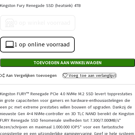
Kingston Fury Renegade SSD (heatsink) 4TB
0 op winkel voorraad
1 op online voorraad
TOEVOEGEN AAN WINKELWAGEN
Aan Vergelijken toevoegen
Voeg toe aan verlanglijst
Kingston FURY™ Renegade PCIe 4.0 NVMe M.2 SSD levert topprestaties
in grote capaciteiten voor gamers en hardware-enthousiastelingen die
een pc met extreme prestaties willen bouwen of upgraden. Dankzij de
nieuwste Gen 4×4 NVMe-controller en 3D TLC NAND bereikt de Kingston
FURY Renegade SSD fenomenale snelheden tot 7.300/7.000MB/s*
lezen/schrijven en maximaal 1.000.000 IOPS* voor een fantastische
consistentie en een uitzonderlijke gamingervaring. Geef je hele systeem