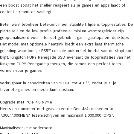
een boost zodat het sneller reageert als je games en apps laadt of
content streamt en vastlegt.
Beter warmtebeheer betekent meer stabiliteit tijdens topprestaties. De
platte M.2 en de low profile grafeen-aluminium warmtegeleider zijn
geoptimaliseerd voor intensief gebruik in gaminglaptops en -desktops.
Het model met optionele heatsink biedt een extra laag thermische
geleiding waardoor je PS5™-console ook in het heetst van de strijd koel
blijft. Kingston FURY Renegade SSD evenaart de topprestaties van het
Kingston FURY Renegade geheugen, die samen een perfect team
vormen voor je games.
Verkrijgbaar in capaciteiten van 500GB tot 4TB**, zodat je al je
favoriete games en media kunt opslaan.
Upgrade met PCIe 4.0 NVMe
Heers en domineer met geavanceerde Gen 4×4-snelheden tot
7.300/7.000MB/s* lezen/schrijven en maximaal 1.000.000 IOPS*.
Maximaliseer je moederbord