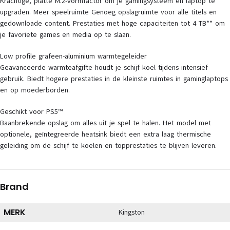
Krachtige, platte M.2-vormfactor om je gamingsysteem en laptop te
upgraden. Meer speelruimte Genoeg opslagruimte voor alle titels en
gedownloade content. Prestaties met hoge capaciteiten tot 4 TB** om
je favoriete games en media op te slaan.
Low profile grafeen-aluminium warmtegeleider
Geavanceerde warmteafgifte houdt je schijf koel tijdens intensief
gebruik. Biedt hogere prestaties in de kleinste ruimtes in gaminglaptops
en op moederborden.
Geschikt voor PS5™
Baanbrekende opslag om alles uit je spel te halen. Het model met
optionele, geïntegreerde heatsink biedt een extra laag thermische
geleiding om de schijf te koelen en topprestaties te blijven leveren.
Brand
MERK
Kingston