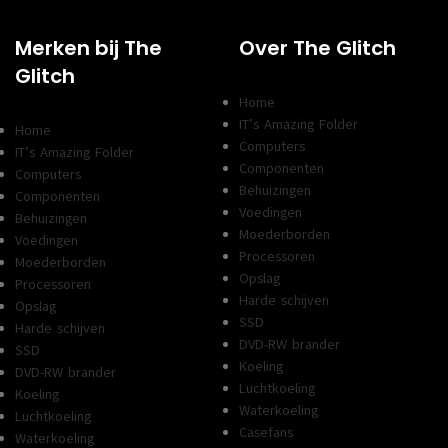
Merken bij The
Over The Glitch
Glitch
Home
IT’s Amazing Folder
Home
Computers
IT’s Amazing Folder
Componenten
Computers
Behuizingen
Componenten
Voedingen
Behuizingen
Moederborden
Voedingen
Processoren
Moederborden
Opslag
Processoren
Harde schijven
Opslag
SSD
Harde schijven
DVD-RW brander
SSD
Koeling
DVD-RW brander
Luchtkoeling
Koeling
Waterkoeling
Luchtkoeling
Casefans
Waterkoeling