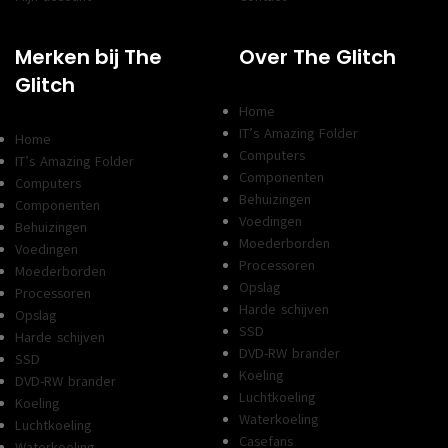
Merken bij The
Over The Glitch
Glitch
Home
IT’s Amazing Folder
Home
Computers
IT’s Amazing Folder
Componenten
Computers
Behuizingen
Componenten
Voedingen
Behuizingen
Moederborden
Voedingen
Processoren
Moederborden
Opslag
Processoren
Harde schijven
Opslag
SSD
Harde schijven
DVD-RW brander
SSD
Koeling
DVD-RW brander
Luchtkoeling
Koeling
Waterkoeling
Luchtkoeling
Casefans
Waterkoeling