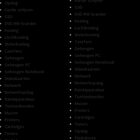
Harde schijven
Opslag
SSD
Harde schijven
DVD-RW brander
SSD
Koeling
DVD-RW brander
Luchtkoeling
Koeling
Waterkoeling
Luchtkoeling
Casefans
Waterkoeling
Geheugen
Casefans
Geheugen PC
Geheugen
Geheugen Notebook
Geheugen PC
Videokaarten
Geheugen Notebook
Netwerk
Videokaarten
Netwerkopslag
Netwerk
Randapparatuur
Netwerkopslag
Toetsenborden
Randapparatuur
Muizen
Toetsenborden
Printers
Muizen
Cartridges
Printers
Toners
Cartridges
Opslag
Toners
Flashdrives