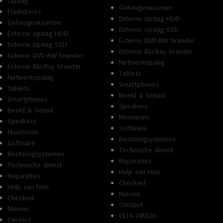
Opslag
Geheugenkaarten
Flashdrives
Externe opslag HDD
Geheugenkaarten
Externe opslag SSD
Externe opslag HDD
Externe DVD-RW brander
Externe opslag SSD
Externe Blu-Ray brander
Externe DVD-RW brander
Netwerkopslag
Externe Blu-Ray brander
Tablets
Netwerkopslag
Smartphones
Tablets
Beeld & Geluid
Smartphones
Speakers
Beeld & Geluid
Monitoren
Speakers
Software
Monitoren
Besturingsystemen
Software
Technische dienst
Besturingsystemen
Reparaties
Technische dienst
Hulp aan Huis
Reparaties
Checked
Hulp aan Huis
Nieuws
Checked
Contact
Nieuws
0118-745820
Contact