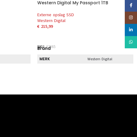
Western Digital My Passport 1TB
Faceb
Externe opslag SSD
Insta
Western Digital
€
215,99
linked
EN
TOEVOEGEN AAN WINKELWAGEN
Whats
SKU:
62665
Brand
MERK
Western Digital
Direct
DIRECT AF TE HALEN
Nee
Kernmerk
AANSLUITING
USB 3.2
HOOFDKLEUR
Zwart
CAPACITEIT
1 TB