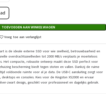
aad
TOEVOEGEN AAN WINKELWAGEN
Voeg toe aan verlanglijst
art is de ideale externe SSD voor wie snelheid, betrouwbaarheid en
nelle overdrachtssnelheden tot 2000 MB/s verplaats je moeiteloos
o’s. Het compacte, robuuste ontwerp maakt deze SSD perfect voor
huizing bescherming biedt tegen stoten en vallen. Dankzij de ruime
ltijd voldoende ruimte voor al je data. De USB-C aansluiting zorgt voor
s, desktops en consoles. Kies voor de Kingston XS2000 en ervaar
zilver-zwart design, geschikt voor professioneel en dagelijks gebruik.