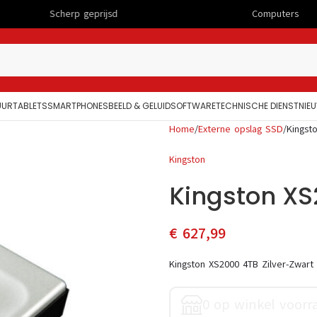
herp geprijsd
Computers
UUR
TABLETS
SMARTPHONES
BEELD & GELUID
SOFTWARE
TECHNISCHE DIENST
NIE
Home
Externe opslag SSD
Kingst
Kingston
Kingston XS
€
627,99
Kingston XS2000 4TB Zilver-Zwart
0 op winkel voorr