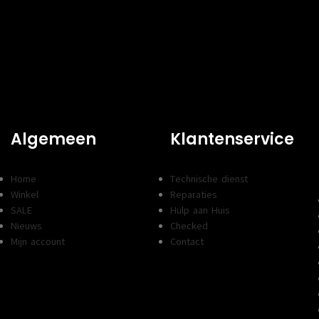
Algemeen
Klantenservice
Home
Technische dienst
Winkel
Reparaties
SALE
Hulp aan Huis
Nieuws
Checked
Mijn account
Contact