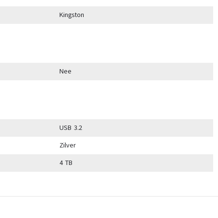
Kingston
Nee
USB 3.2
Zilver
4 TB