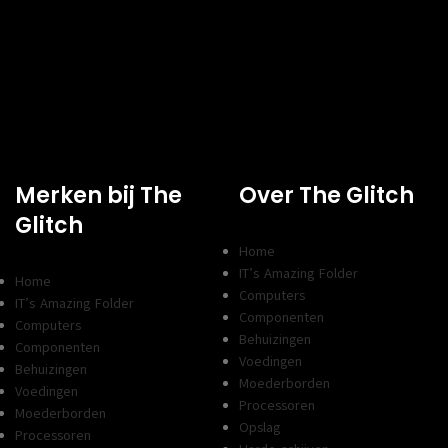
Merken bij The
Over The Glitch
Glitch
Home
IT’s Amazing Folder
Home
Computers
IT’s Amazing Folder
Componenten
Computers
Behuizingen
Componenten
Voedingen
Behuizingen
Moederborden
Voedingen
Processoren
Moederborden
Opslag
Processoren