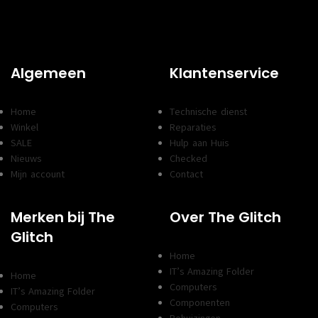
Algemeen
Klantenservice
Home
Technische dienst
Winkel
Reparaties
SALE
Hulp aan Huis
Nieuws
Checked
Mijn account
Contact
Merken bij The
Over The Glitch
Glitch
Home
IT’s Amazing Folder
Home
Computers
IT’s Amazing Folder
Componenten
Computers