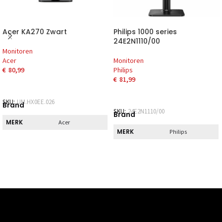
Acer KA270 Zwart
Philips 1000 series
24E2N1110/00
Monitoren
Acer
Monitoren
€
80,99
Philips
€
81,99
SKU:
UM.HX0EE.026
Brand
SKU:
24E2N1110/00
Brand
MERK
Acer
MERK
Philips
Pickup
Pickup
DIRECT AF TE
Nee
HALEN
DIRECT AF TE
Nee
HALEN
Scherm
Scherm