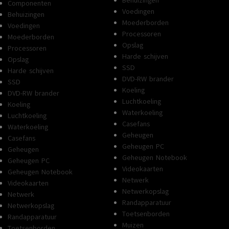
Behuizingen
Componenten
Voedingen
Behuizingen
Moederborden
Voedingen
Processoren
Moederborden
Opslag
Processoren
Harde schijven
Opslag
SSD
Harde schijven
DVD-RW brander
SSD
Koeling
DVD-RW brander
Luchtkoeling
Koeling
Waterkoeling
Luchtkoeling
Casefans
Waterkoeling
Geheugen
Casefans
Geheugen PC
Geheugen
Geheugen Notebook
Geheugen PC
Videokaarten
Geheugen Notebook
Netwerk
Videokaarten
Netwerkopslag
Netwerk
Randapparatuur
Netwerkopslag
Toetsenborden
Randapparatuur
Muizen
Toetsenborden