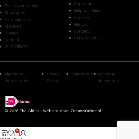
Reparaties
Technische dienst
Hulp aan Huis
Reparaties
Checked
Hulp aan Huis
Nieuws
Checked
Contact
Nieuws
0118-745820
Contact
0118-745820
Algemene
Privacy
Klantenservice
Aankoop
Voorwaarden
Policy
herroepen
© 2026 The Glitch - Website door
ZeeuwsOnline.nl
0