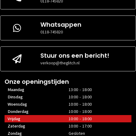
0118-745820
Ergo
Ergo
Whatsappen
IN HOOGTE
IN HOOGTE
Nee
Nee
VERSTELBAAR
VERSTELBAAR
0118-745820
VESA
VESA
100 x 100 mm
100 x 100 mm
MONTAGE
MONTAGE
Stuur ons een bericht!
Aansl
Aansl
verkoop@theglitch.nl
AANTAL
AANTAL
DISPLAYPORT
DISPLAYPORT
0x
0x
Onze openingstijden
AANSLUITINGEN
AANSLUITINGEN
Maandag
13:00 - 18:00
AANTAL DVI
AANTAL DVI
0x
0x
Dinsdag
10:00 - 18:00
AANSLUITINGEN
AANSLUITINGEN
Woensdag
10:00 - 18:00
AANTAL HDMI
AANTAL HDMI
1x
2x
AANSLUITINGEN
AANSLUITINGEN
Donderdag
10:00 - 18:00
Vrijdag
10:00 - 18:00
AANTAL USB-C
AANTAL USB-C
0x
0x
AANSLUITINGEN
AANSLUITINGEN
Zaterdag
10:00 - 17:00
Zondag
Gesloten
AANTAL VGA
AANTAL VGA