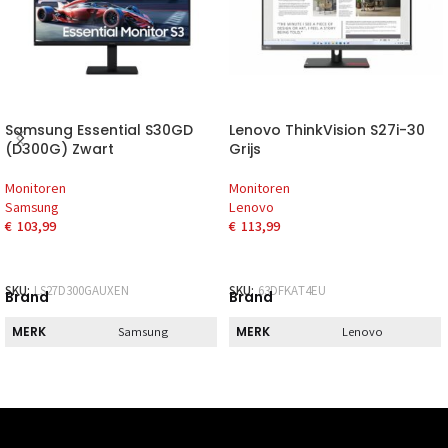
Samsung Essential S30GD
Lenovo ThinkVision S27i-30
(D300G) Zwart
Grijs
Monitoren
Monitoren
Samsung
Lenovo
€
103,99
€
113,99
SKU:
LS27D300GAUXEN
SKU:
63DFKAT4EU
Brand
Brand
MERK
MERK
Samsung
Lenovo
Pickup
Pickup
DIRECT AF TE
DIRECT AF TE
Nee
Nee
HALEN
HALEN