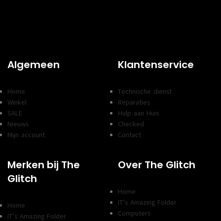
Algemeen
Klantenservice
Home
Technische dienst
Winkel
Reparaties
SALE
Hulp aan Huis
Nieuws
Checked
Mijn account
Contact
Merken bij The
Over The Glitch
Glitch
Home
IT’s Amazing Folder
Home
Computers
IT’s Amazing Folder