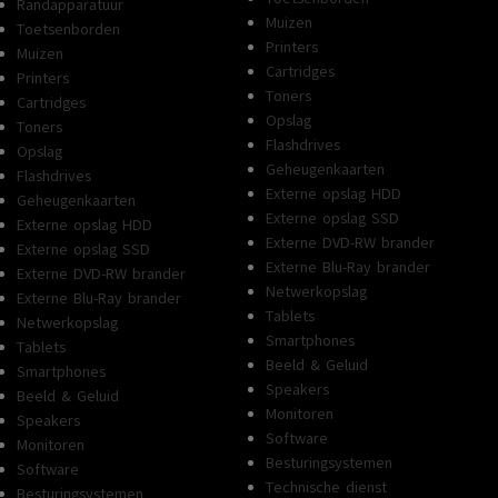
Randapparatuur
Muizen
Toetsenborden
Printers
Muizen
Cartridges
Printers
Toners
Cartridges
Opslag
Toners
Flashdrives
Opslag
Geheugenkaarten
Flashdrives
Externe opslag HDD
Geheugenkaarten
Externe opslag SSD
Externe opslag HDD
Externe DVD-RW brander
Externe opslag SSD
Externe Blu-Ray brander
Externe DVD-RW brander
Netwerkopslag
Externe Blu-Ray brander
Tablets
Netwerkopslag
Smartphones
Tablets
Beeld & Geluid
Smartphones
Speakers
Beeld & Geluid
Monitoren
Speakers
Software
Monitoren
Besturingsystemen
Software
Technische dienst
Besturingsystemen