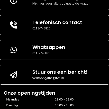
Klik hier voor alle veelgestelde vragen
Software
Software
BESTURINGSSOFTWARE
BESTURINGSSOFTWARE
Android
Android
VERSIE
VERSIE
14 of
12 of
Telefonisch contact
BESTURINGSSOFTWARE
BESTURINGSSOFTWARE
hoger
hoger
0118-745820
Opslag
Opslag
Whatsappen
OPSLAGCAPACITEIT
OPSLAGCAPACITEIT
128GB
128GB
0118-745820
INHOUD
INHOUD
Ja
Ja
Ram
Ram
Stuur ons een bericht!
GEHEUGENCAPACITEIT
GEHEUGENCAPACITEIT
6GB
6GB
verkoop@theglitch.nl
Onze openingstijden
Maandag
13:00 - 18:00
Dinsdag
10:00 - 18:00