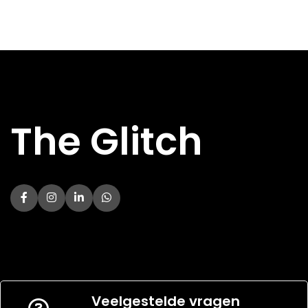
Direct
Direct
DIRECT AF TE
DIRECT AF TE
Nee
Nee
HALEN
HALEN
Kenmerken
Kenmerken
The Glitch
BREEDTE
BREEDTE
80.1 mm
79.9 mm
DIKTE
DIKTE
10.2 mm
9.9 mm
HOOGTE
HOOGTE
169 mm
168.8 mm
KLEUR
KLEUR
Zwart
Zwart
AANSLUITING
AANSLUITING
USB-C
USB-C
DIAGONAAL
DIAGONAAL
6.6 inch
6.6 inch
2400 x 1080
1080 x 2408
RESOLUTIE
RESOLUTIE
pixels
pixels
SCHERMTYPE
SCHERMTYPE
LCD
LCD
Veelgestelde vragen