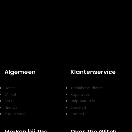
Algemeen
Klantenservice
Home
Technische dienst
Winkel
Reparaties
SALE
Hulp aan Huis
Nieuws
Checked
Mijn account
Contact
Merken bij The
Over The Glitch