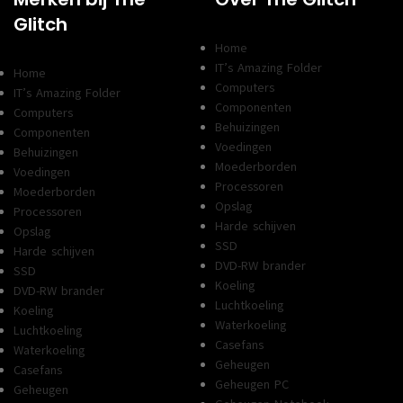
Glitch
Home
IT’s Amazing Folder
Home
Computers
IT’s Amazing Folder
Componenten
Computers
Behuizingen
Componenten
Voedingen
Behuizingen
Moederborden
Voedingen
Processoren
Moederborden
Opslag
Processoren
Harde schijven
Opslag
SSD
Harde schijven
DVD-RW brander
SSD
Koeling
DVD-RW brander
Luchtkoeling
Koeling
Waterkoeling
Luchtkoeling
Casefans
Waterkoeling
Geheugen
Casefans
Geheugen PC
Geheugen