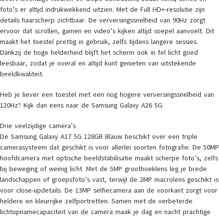
foto’s er altijd indrukwekkend uitzien. Met de Full HD+-resolutie zijn
details haarscherp zichtbaar. De verversingssnelheid van 90Hz zorgt
ervoor dat scrollen, gamen en video’s kijken altijd soepel aanvoelt. Dit
maakt het toestel prettig in gebruik, zelfs tijdens langere sessies.
Dankzij de hoge helderheid blijft het scherm ook in fel licht goed
leesbaar, zodat je overal en altijd kunt genieten van uitstekende
beeldkwaliteit.
Heb je liever een toestel met een nog hogere verversingssnelheid van
120Hz? Kijk dan eens naar de Samsung Galaxy A26 5G.
Drie veelzijdige camera’s
De Samsung Galaxy A17 5G 128GB Blauw beschikt over een triple
camerasysteem dat geschikt is voor allerlei soorten fotografie. De 50MP
hoofdcamera met optische beeldstabilisatie maakt scherpe foto’s, zelfs
bij beweging of weinig licht. Met de 5MP groothoeklens leg je brede
landschappen of groepsfoto’s vast, terwijl de 2MP macrolens geschikt is
voor close-updetails. De 13MP selfiecamera aan de voorkant zorgt voor
heldere en kleurrijke zelfportretten. Samen met de verbeterde
lichtopnamecapaciteit van de camera maak je dag en nacht prachtige