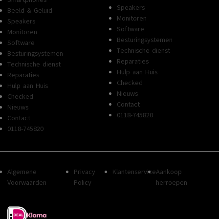
Speakers
Beeld & Geluid
Monitoren
Speakers
Software
Monitoren
Besturingsystemen
Software
Technische dienst
Besturingsystemen
Reparaties
Technische dienst
Hulp aan Huis
Reparaties
Checked
Hulp aan Huis
Nieuws
Checked
Contact
Nieuws
0118-745820
Contact
0118-745820
Algemene
Privacy
Klantenservice
Aankoop
Voorwaarden
Policy
herroepen