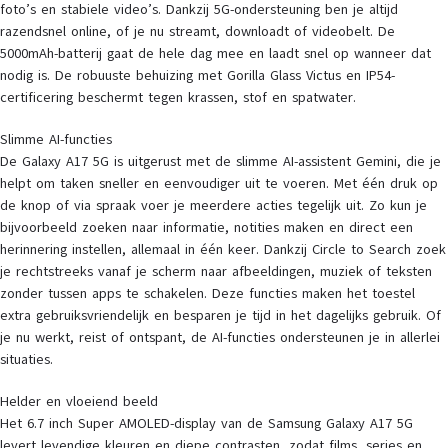
foto’s en stabiele video’s. Dankzij 5G-ondersteuning ben je altijd
razendsnel online, of je nu streamt, downloadt of videobelt. De
5000mAh-batterij gaat de hele dag mee en laadt snel op wanneer dat
nodig is. De robuuste behuizing met Gorilla Glass Victus en IP54-
certificering beschermt tegen krassen, stof en spatwater.
Slimme AI-functies
De Galaxy A17 5G is uitgerust met de slimme AI-assistent Gemini, die je
helpt om taken sneller en eenvoudiger uit te voeren. Met één druk op
de knop of via spraak voer je meerdere acties tegelijk uit. Zo kun je
bijvoorbeeld zoeken naar informatie, notities maken en direct een
herinnering instellen, allemaal in één keer. Dankzij Circle to Search zoek
je rechtstreeks vanaf je scherm naar afbeeldingen, muziek of teksten
zonder tussen apps te schakelen. Deze functies maken het toestel
extra gebruiksvriendelijk en besparen je tijd in het dagelijks gebruik. Of
je nu werkt, reist of ontspant, de AI-functies ondersteunen je in allerlei
situaties.
Helder en vloeiend beeld
Het 6.7 inch Super AMOLED-display van de Samsung Galaxy A17 5G
levert levendige kleuren en diepe contrasten, zodat films, series en