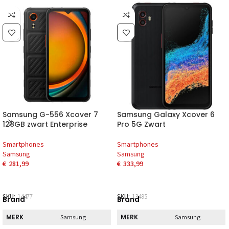
Samsung G-556 Xcover 7
Samsung Galaxy Xcover 6
128GB zwart Enterprise
Pro 5G Zwart
Smartphones
Smartphones
Samsung
Samsung
€
281,99
€
333,99
SKU:
14477
SKU:
13495
Brand
Brand
MERK
MERK
Samsung
Samsung