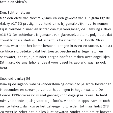
foto’s en video’s.
Dun, licht en stevig
Met een dikte van slechts 7,5mm en een gewicht van 192 gram ligt de
Galaxy A17 5G prettig in de hand en is hij gemakkelijk mee te nemen.
Hij is hiermee dunner en lichter dan zijn voorganer, de Samsung Galaxy
A16 5G. De achterkant is gemaakt van glasvezelversterkt polymeer, dat
zowel licht als sterk is. Het scherm is beschermd met Gorilla Glass
Victus, waardoor het beter bestand is tegen krassen en stoten. De IP54-
certificering betekent dat het toestel beschermd is tegen stof en
spatwater, zodat je je minder zorgen hoeft te maken over ongelukjes.
Dit maakt de smartphone ideaal voor dagelijks gebruik, waar je ook
bent.
Snelheid dankzij 5G
Dankzij de ingebouwde 5G-ondersteuning download je grote bestanden
in seconden en stream je zonder haperingen in hoge kwaliteit. De
Exynos 1330-processor is snel genoeg voor dagelijkse taken. Je hebt
ruim voldoende opslag voor al je foto’s, video’s en apps. Kom je toch
ruimte tekort, dan kun je het geheugen uitbreiden tot maar liefst 2TB.
Zo weet je zeker dat je alles kunt bewaren zonder ooit iets te hoeven