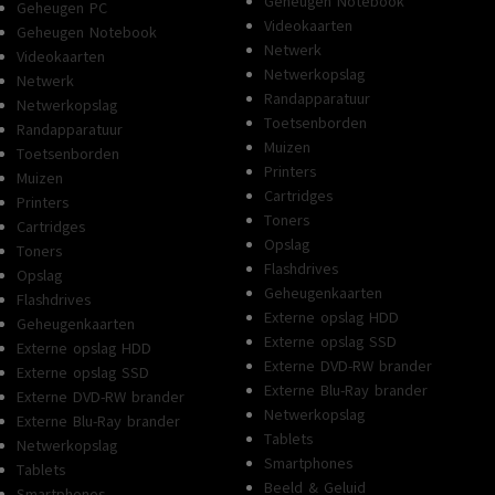
Geheugen Notebook
Geheugen PC
Videokaarten
Geheugen Notebook
Netwerk
Videokaarten
Netwerkopslag
Netwerk
Randapparatuur
Netwerkopslag
Toetsenborden
Randapparatuur
Muizen
Toetsenborden
Printers
Muizen
Cartridges
Printers
Toners
Cartridges
Opslag
Toners
Flashdrives
Opslag
Geheugenkaarten
Flashdrives
Externe opslag HDD
Geheugenkaarten
Externe opslag SSD
Externe opslag HDD
Externe DVD-RW brander
Externe opslag SSD
Externe Blu-Ray brander
Externe DVD-RW brander
Netwerkopslag
Externe Blu-Ray brander
Tablets
Netwerkopslag
Smartphones
Tablets
Beeld & Geluid
Smartphones