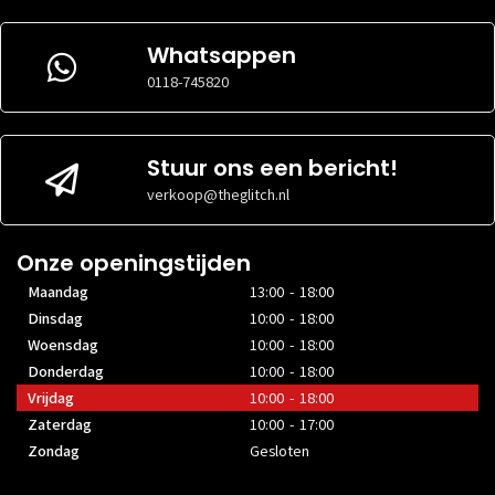
Opslag
OPSLAGCAPACITEIT
64GB
Whatsappen
INHOUD
Nee
OPSLAGCAPACITEIT
128GB
0118-745820
INHOUD
Nee
Ram
Stuur ons een bericht!
Ram
GEHEUGENCAPACITEIT
4GB
verkoop@theglitch.nl
GEHEUGENCAPACITEIT
6GB
Onze openingstijden
Maandag
13:00 - 18:00
Dinsdag
10:00 - 18:00
Woensdag
10:00 - 18:00
Donderdag
10:00 - 18:00
Vrijdag
10:00 - 18:00
Zaterdag
10:00 - 17:00
Zondag
Gesloten