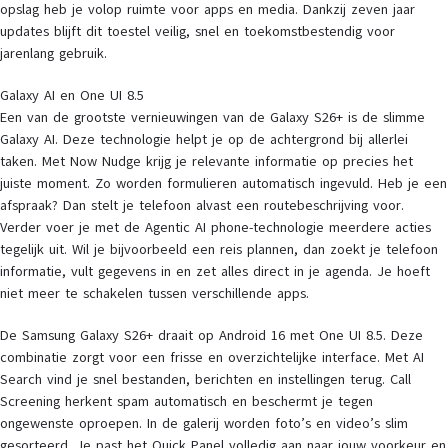
opslag heb je volop ruimte voor apps en media. Dankzij zeven jaar
updates blijft dit toestel veilig, snel en toekomstbestendig voor
jarenlang gebruik.
Galaxy AI en One UI 8.5
Een van de grootste vernieuwingen van de Galaxy S26+ is de slimme
Galaxy AI. Deze technologie helpt je op de achtergrond bij allerlei
taken. Met Now Nudge krijg je relevante informatie op precies het
juiste moment. Zo worden formulieren automatisch ingevuld. Heb je een
afspraak? Dan stelt je telefoon alvast een routebeschrijving voor.
Verder voer je met de Agentic AI phone-technologie meerdere acties
tegelijk uit. Wil je bijvoorbeeld een reis plannen, dan zoekt je telefoon
informatie, vult gegevens in en zet alles direct in je agenda. Je hoeft
niet meer te schakelen tussen verschillende apps.
De Samsung Galaxy S26+ draait op Android 16 met One UI 8.5. Deze
combinatie zorgt voor een frisse en overzichtelijke interface. Met AI
Search vind je snel bestanden, berichten en instellingen terug. Call
Screening herkent spam automatisch en beschermt je tegen
ongewenste oproepen. In de galerij worden foto’s en video’s slim
gesorteerd. Je past het Quick Panel volledig aan naar jouw voorkeur en