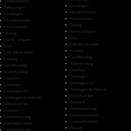
Componenten
Voedingen
Behuizingen
Moederborden
Voedingen
Processoren
Moederborden
Opslag
Processoren
Harde schijven
Opslag
SSD
Harde schijven
DVD-RW brander
SSD
Koeling
DVD-RW brander
Luchtkoeling
Koeling
Waterkoeling
Luchtkoeling
Casefans
Waterkoeling
Geheugen
Casefans
Geheugen PC
Geheugen
Geheugen Notebook
Geheugen PC
Videokaarten
Geheugen Notebook
Netwerk
Videokaarten
Netwerkopslag
Netwerk
Randapparatuur
Netwerkopslag
Toetsenborden
Randapparatuur
Muizen
Toetsenborden