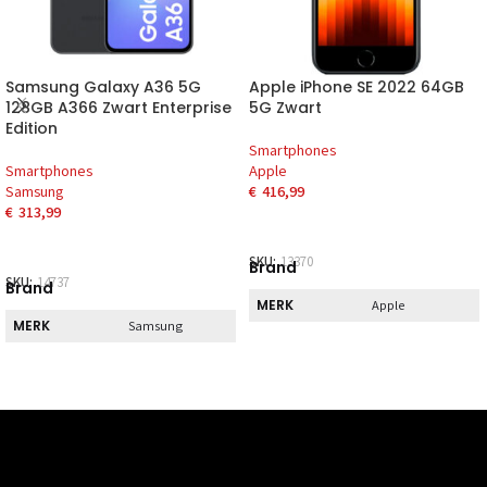
Samsung Galaxy A36 5G
Apple iPhone SE 2022 64GB
128GB A366 Zwart Enterprise
5G Zwart
Edition
Smartphones
Smartphones
Apple
Samsung
€
416,99
€
313,99
SKU:
13370
Brand
SKU:
14737
Brand
MERK
Apple
MERK
Samsung
Direct
Direct
DIRECT AF TE
Nee
HALEN
DIRECT AF TE
Nee
HALEN