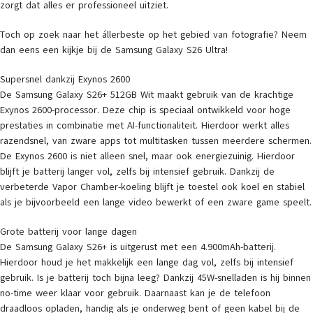
zorgt dat alles er professioneel uitziet.
Toch op zoek naar het állerbeste op het gebied van fotografie? Neem
dan eens een kijkje bij de Samsung Galaxy S26 Ultra!
Supersnel dankzij Exynos 2600
De Samsung Galaxy S26+ 512GB Wit maakt gebruik van de krachtige
Exynos 2600-processor. Deze chip is speciaal ontwikkeld voor hoge
prestaties in combinatie met AI-functionaliteit. Hierdoor werkt alles
razendsnel, van zware apps tot multitasken tussen meerdere schermen.
De Exynos 2600 is niet alleen snel, maar ook energiezuinig. Hierdoor
blijft je batterij langer vol, zelfs bij intensief gebruik. Dankzij de
verbeterde Vapor Chamber-koeling blijft je toestel ook koel en stabiel
als je bijvoorbeeld een lange video bewerkt of een zware game speelt.
Grote batterij voor lange dagen
De Samsung Galaxy S26+ is uitgerust met een 4.900mAh-batterij.
Hierdoor houd je het makkelijk een lange dag vol, zelfs bij intensief
gebruik. Is je batterij toch bijna leeg? Dankzij 45W-snelladen is hij binnen
no-time weer klaar voor gebruik. Daarnaast kan je de telefoon
draadloos opladen, handig als je onderweg bent of geen kabel bij de