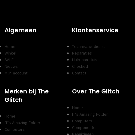
Algemeen
Klantenservice
Home
Technische dienst
Winkel
Reparaties
SALE
Hulp aan Huis
Nieuws
Checked
Mijn account
Contact
Merken bij The
Over The Glitch
Glitch
Home
IT’s Amazing Folder
Home
Computers
IT’s Amazing Folder
Componenten
Computers
Behuizingen