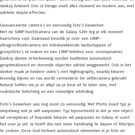
dankzij Ambient One UI Design voelt alles vloeiend en modern aan, met
subtiele diepte-effecten.
Geavanceerde camera’s en eenvoudig foto’s bewerken
Met de 50MP-hoofdcamera van de Galaxy S26+ leg je elk moment
haarscherp vast. Daarnaast beschik je over een 10MP-
ultragroothoekcamera om indrukwekkende landschappen of
groepsfoto’s te maken en een 12MP-telelens voor zoomopnames.
Dankzij slimme AI-herkenning worden huidtinten automatisch
geoptimaliseerd en storende objecten subtiel weggewerkt. Ook in het
donker maak je heldere video’s met Nightography, waarbij kleuren
levendig blijven en ruis wordt verminderd. De selfiecamera gebruikt
Natural Selfies om je er altijd op je best uit te laten zien, met
realistische belichting en een natuurlijke uitstraling.
Foto’s bewerken was nog nooit zo eenvoudig. Met Photo Assist typ je
simpelweg wat je wilt aanpassen. Typ bijvoorbeeld in dat je een object
wil verwijderen of bepaalde kleuren wil aanpassen en Galaxy AI voert
het voor je uit! Je hoeft dus niet meer handmatig te slepen of filtertjes
te zoeken. Deze tool herkent automatisch elementen in je foto en