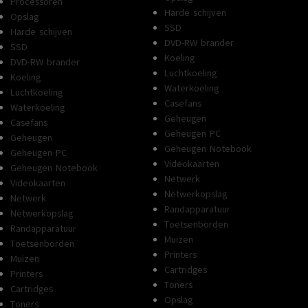
Processoren
Harde schijven
Opslag
SSD
Harde schijven
DVD-RW brander
SSD
Koeling
DVD-RW brander
Luchtkoeling
Koeling
Waterkoeling
Luchtkoeling
Casefans
Waterkoeling
Geheugen
Casefans
Geheugen PC
Geheugen
Geheugen Notebook
Geheugen PC
Videokaarten
Geheugen Notebook
Netwerk
Videokaarten
Netwerkopslag
Netwerk
Randapparatuur
Netwerkopslag
Toetsenborden
Randapparatuur
Muizen
Toetsenborden
Printers
Muizen
Cartridges
Printers
Toners
Cartridges
Opslag
Toners