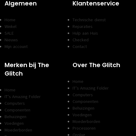
Algemeen
Klantenservice
Home
Technische dienst
Winkel
Reparaties
SALE
Hulp aan Huis
Nieuws
Checked
Mijn account
Contact
Merken bij The
Over The Glitch
Glitch
Home
IT’s Amazing Folder
Home
Computers
IT’s Amazing Folder
Componenten
Computers
Behuizingen
Componenten
Voedingen
Behuizingen
Moederborden
Voedingen
Processoren
Moederborden
Opslag