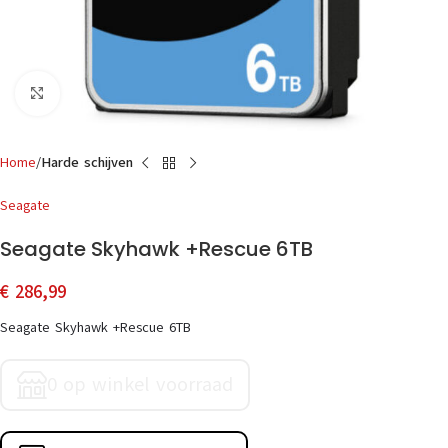
Click to enlarge
Home
Harde schijven
Seagate
Seagate Skyhawk +Rescue 6TB
€
286,99
Seagate Skyhawk +Rescue 6TB
0 op winkel voorraad