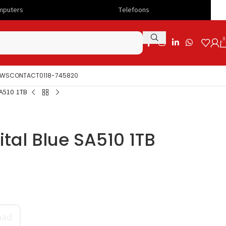
Telefoons
Snelle leve
0
UWS
CONTACT
0118-745820
SA510 1TB
tal Blue SA510 1TB
aad