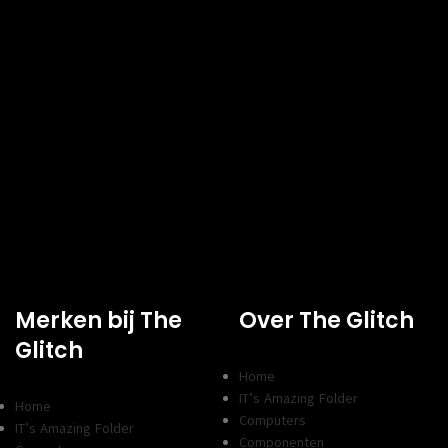
Specs
FORMFACTOR
2.5 inch
INTERFACE
ss 3.0
SATA
CAPACITEIT
960 GB
SCHRIJFSNELHEID
s
450 MB/s
LEESSNELHEID
s
500 MB/s
HEATSINK
Nee
Merken bij The
Over The Glitch
Glitch
Home
IT’s Amazing Folder
Home
Computers
IT’s Amazing Folder
Componenten