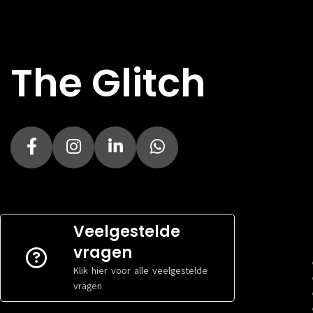
Specs
Specs
FORMFACTOR
M.2
FORMFACTOR
INTERFACE
PCI Express 3.0
INTERFACE
The Glitch
CAPACITEIT
512 GB
CAPACITEIT
SCHRIJFSNELHEID
1600 MB/s
SCHRIJFSNELH
LEESSNELHEID
2200 MB/s
LEESSNELHEID
HEATSINK
Nee
HEATSINK
Veelgestelde
vragen
Klik hier voor alle veelgestelde
vragen