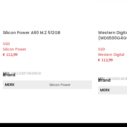
Silicon Power A60 M.2 512GB
Western Digit
(WDS500G4G0
SSD
Silicon Power
SSD
€
112,99
Western Digital
€
112,99
TOEVOEGEN AAN WINKELWAGEN
TOEVOEGEN 
SKU:
SP512GBP34A60M28
Brand
SKU:
WDS500G4G0
Brand
MERK
Silicon Power
MERK
Direct
Direct
DIRECT AF TE HALEN
Nee
DIRECT AF TE 