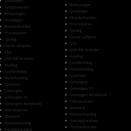
Computers
Behuizingen
Componenten
Voedingen
Behuizingen
Moederborden
Voedingen
Processoren
Moederborden
Opslag
Processoren
Harde schijven
Opslag
SSD
Harde schijven
DVD-RW brander
SSD
Koeling
DVD-RW brander
Luchtkoeling
Koeling
Waterkoeling
Luchtkoeling
Casefans
Waterkoeling
Geheugen
Casefans
Geheugen PC
Geheugen
Geheugen Notebook
Geheugen PC
Videokaarten
Geheugen Notebook
Netwerk
Videokaarten
Netwerkopslag
Netwerk
Randapparatuur
Netwerkopslag
Toetsenborden
Randapparatuur