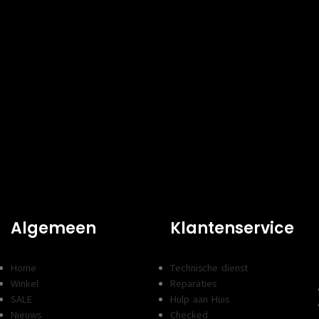
Specs
FORMFACTOR
M.2
M.2 80mm
INTERFACE
PCI Expre
PCI Express 4.0
CAPACITEIT
512 GB
500 GB
SCHRIJFSNELHEID
2400 MB/
EID
4100 MB/s
LEESSNELHEID
3200 MB/
5000 MB/s
HEATSINK
Nee
Nee
Algemeen
Klantenservice
Home
Technische dienst
Winkel
Reparaties
SALE
Hulp aan Huis
Nieuws
Checked