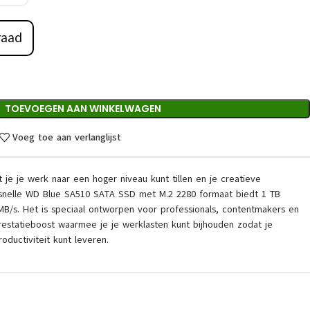
raad
TOEVOEGEN AAN WINKELWAGEN
Voeg toe aan verlanglijst
je je werk naar een hoger niveau kunt tillen en je creatieve
e snelle WD Blue SA510 SATA SSD met M.2 2280 formaat biedt 1 TB
MB/s. Het is speciaal ontworpen voor professionals, contentmakers en
estatieboost waarmee je je werklasten kunt bijhouden zodat je
roductiviteit kunt leveren.