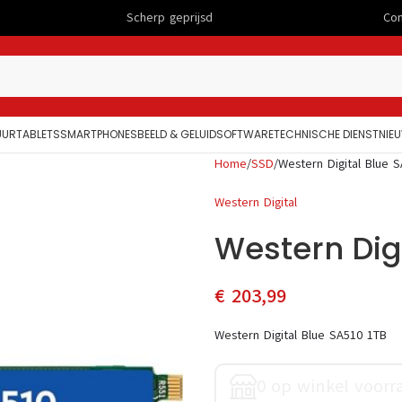
Scherp geprijsd
Computers
UUR
TABLETS
SMARTPHONES
BEELD & GELUID
SOFTWARE
TECHNISCHE DIENST
NIE
Home
SSD
Western Digital Blue 
Western Digital
Western Digi
€
203,99
Western Digital Blue SA510 1TB
0 op winkel voorr