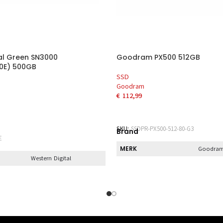
al Green SN3000
Goodram PX500 512GB
E) 500GB
SSD
Goodram
€
112,99
TOEVOEGEN AAN WINKELWAG
AAN WINKELWAGEN
SKU:
SSDPR-PX500-512-80-G3
Brand
E
MERK
Goodra
Western Digital
Direct
DIRECT AF TE HALEN
Nee
HALEN
Nee