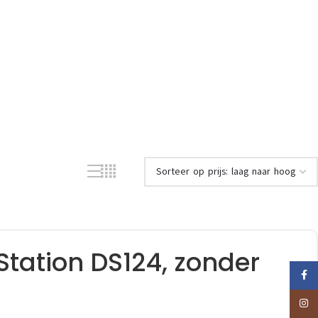
Station DS124, zonder
Faceb
Insta