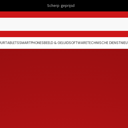
Scherp geprijsd
Computers
UUR
TABLETS
SMARTPHONES
BEELD & GELUID
SOFTWARE
TECHNISCHE DIENST
NIE