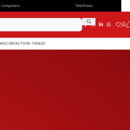
Telefoons
Snelle lever
0
UWS
CONTACT
0118-745820