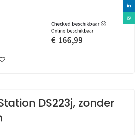
linked
Whats
Checked beschikbaar
Online beschikbaar
€
166,99
Station DS223j, zonder
n