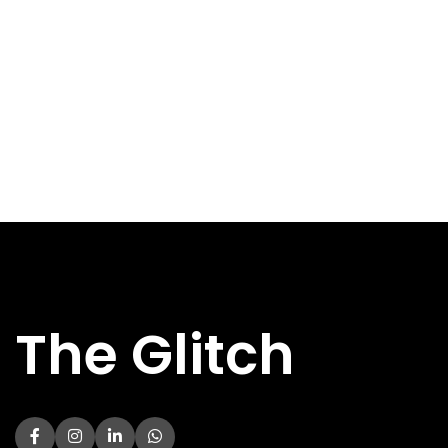
Direct
Direct
DIRECT AF TE
DIRECT AF TE
Nee
Nee
HALEN
HALEN
Kenm
Kenm
BREEDTE
BREEDTE
66.1 mm
100 mm
DIEPTE
DIEPTE
157.6 mm
225.5 mm
HOOGTE
HOOGTE
186 mm
165 mm
HOOFDKLEUR
HOOFDKLEUR
Wit
Wit
Specs
Specs
The Glitch
AANSLUITINGEN
AANSLUITINGEN
SATA-
SATA-600
INTERN
INTERN
600
AANTAL BAYS
AANTAL BAYS
1x
2x
1x
1x
NETWERKAANSLUITING
NETWERKAANSLUITING
Ethernet
Ethernet
1Gbps
1Gbps