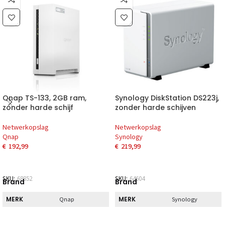
Qnap TS-133, 2GB ram,
Synology DiskStation DS223j,
zonder harde schijf
zonder harde schijven
Netwerkopslag
Netwerkopslag
Qnap
Synology
€
192,99
€
219,99
SKU:
68852
SKU:
64604
Brand
Brand
MERK
MERK
Qnap
Synology