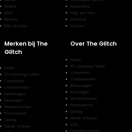
Winkel
Reparaties
SALE
Hulp aan Huis
Nieuws
Checked
Mijn account
Contact
Merken bij The
Over The Glitch
Glitch
Home
IT’s Amazing Folder
Home
Computers
IT’s Amazing Folder
Componenten
Computers
Behuizingen
Componenten
Voedingen
Behuizingen
Moederborden
Voedingen
Processoren
Moederborden
Opslag
Processoren
Harde schijven
Opslag
SSD
Harde schijven
DVD-RW brander