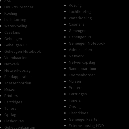
SSD
Koeling
DVD-RW brander
Luchtkoeling
Koeling
Waterkoeling
Luchtkoeling
Casefans
Waterkoeling
Geheugen
Casefans
Geheugen PC
Geheugen
Geheugen Notebook
Geheugen PC
Videokaarten
Geheugen Notebook
Netwerk
Videokaarten
Netwerkopslag
Netwerk
Randapparatuur
Netwerkopslag
Toetsenborden
Randapparatuur
Muizen
Toetsenborden
Printers
Muizen
Cartridges
Printers
Toners
Cartridges
Opslag
Toners
Flashdrives
Opslag
Geheugenkaarten
Flashdrives
Externe opslag HDD
Geheugenkaarten