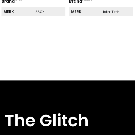
Brand
Brand
MERK
MERK
SBOX
Inter-Tech
Direct
Direct
DIRECT AF TE
DIRECT AF TE
Nee
Nee
HALEN
HALEN
Specs
Specs
BREEDTE
BREEDTE
165 mm
240 mm
DIEPTE
DIEPTE
280 mm
200 mm
HOOGTE
HOOGTE
350 mm
65 mm
HOOFDKLEUR
HOOFDKLEUR
Zwart
Zwart
FORMFACTOR
Micro-ATX,
Mini-ITX
The Glitch
FORMFACTOR
Mini-ITX
USB 2.X-
0x
USB 2.X-
AANSLUITINGEN
2x
AANSLUITINGEN
USB 3.X-
1x USB 3.