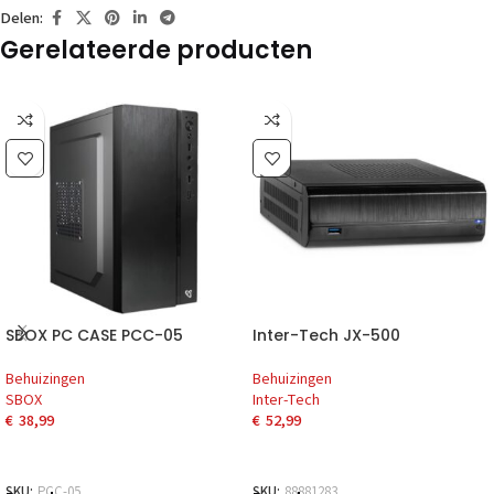
Delen:
Gerelateerde producten
SBOX PC CASE PCC-05
Inter-Tech JX-500
Behuizingen
Behuizingen
SBOX
Inter-Tech
€
38,99
€
52,99
SKU:
PCC-05
SKU:
88881283