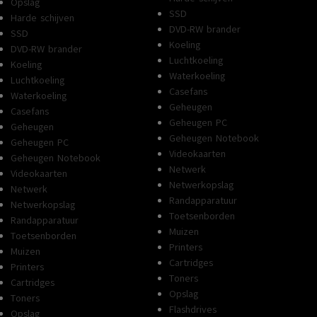
Opslag
SSD
Harde schijven
DVD-RW brander
SSD
Koeling
DVD-RW brander
Luchtkoeling
Koeling
Waterkoeling
Luchtkoeling
Casefans
Waterkoeling
Geheugen
Casefans
Geheugen PC
Geheugen
Geheugen Notebook
Geheugen PC
Videokaarten
Geheugen Notebook
Netwerk
Videokaarten
Netwerkopslag
Netwerk
Randapparatuur
Netwerkopslag
Toetsenborden
Randapparatuur
Muizen
Toetsenborden
Printers
Muizen
Cartridges
Printers
Toners
Cartridges
Opslag
Toners
Flashdrives
Opslag