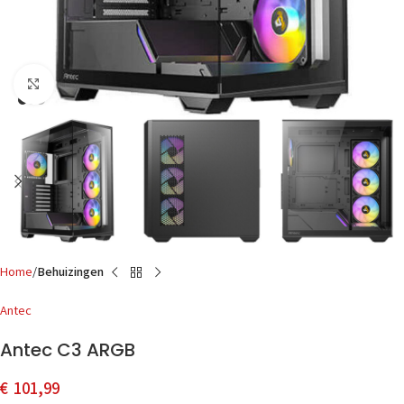
Click to enlarge
Home
Behuizingen
Antec
Antec C3 ARGB
€
101,99