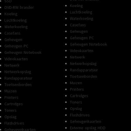
SSD
Koeling
DVD-RW brander
Luchtkoeling
Koeling
Waterkoeling
Luchtkoeling
Casefans
Waterkoeling
Geheugen
Casefans
Geheugen PC
Geheugen
Geheugen Notebook
Geheugen PC
Videokaarten
Geheugen Notebook
Netwerk
Videokaarten
Netwerkopslag
Netwerk
Randapparatuur
Netwerkopslag
Toetsenborden
Randapparatuur
Muizen
Toetsenborden
Printers
Muizen
Cartridges
Printers
Toners
Cartridges
Opslag
Toners
Flashdrives
Opslag
Geheugenkaarten
Flashdrives
Externe opslag HDD
Geheugenkaarten