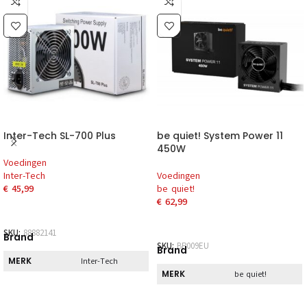
Inter-Tech SL-700 Plus
be quiet! System Power 11
450W
Voedingen
Inter-Tech
Voedingen
€
45,99
be quiet!
€
62,99
SKU:
88882141
Brand
SKU:
BP009EU
Brand
MERK
Inter-Tech
MERK
be quiet!
Direct