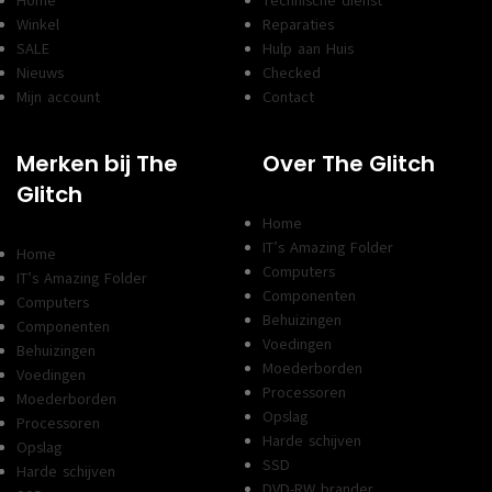
Home
Technische dienst
Winkel
Reparaties
SALE
Hulp aan Huis
Nieuws
Checked
Mijn account
Contact
Merken bij The
Over The Glitch
Glitch
Home
IT’s Amazing Folder
Home
Computers
IT’s Amazing Folder
Componenten
Computers
Behuizingen
Componenten
Voedingen
Behuizingen
Moederborden
Voedingen
Processoren
Moederborden
Opslag
Processoren
Harde schijven
Opslag
SSD
Harde schijven
DVD-RW brander