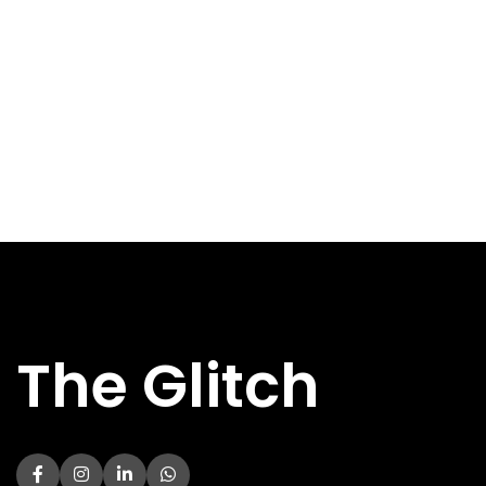
Direct
DIRECT AF TE
Nee
HALEN
DIRECT AF TE
Nee
HALEN
Specs
Specs
HOOFDKLEUR
Zilver
HOOFDKLEUR
Grijs
DIAMETER
12.00 cm
VENTILATOR
DIAMETER
12.00 cm
VENTILATOR
INGANGSSPANNING
230 V
Niet
INGANGSSPANNING
BREEDTE
150 mm
gespecificeer
DIEPTE
140 mm
BREEDTE
150 mm
GEWICHT
1.36 kg
DIEPTE
140 mm
The Glitch
HOOGTE
86 mm
Niet
GEWICHT
gespecificeer
BEKABELING
Vast
HOOGTE
86 mm
VERMOGEN
700 W
BEKABELING
Vast
Niet
CERTIFICATIE
gespecificeerd
VERMOGEN
450 W