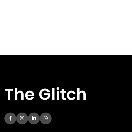
Specs
Specs
HOOFDKLEUR
HOOFDKLEUR
Zilver
Zilver
DIAMETER
DIAMETER
12.00 cm
12.00 cm
VENTILATOR
VENTILATOR
INGANGSSPANNING
INGANGSSPANNING
230 V
230 V
BREEDTE
BREEDTE
150 mm
150 mm
DIEPTE
DIEPTE
140 mm
140 mm
GEWICHT
GEWICHT
1.26 kg
1.36 kg
HOOGTE
HOOGTE
86 mm
86 mm
The Glitch
BEKABELING
BEKABELING
Vast
Vast
VERMOGEN
VERMOGEN
500 W
700 W
Niet
Niet
CERTIFICATIE
CERTIFICATIE
gespecificeerd
gespecificeer
ATX VERSIE
ATX VERSIE
2.40
2.40
FORMFACTOR
FORMFACTOR
ATX
ATX