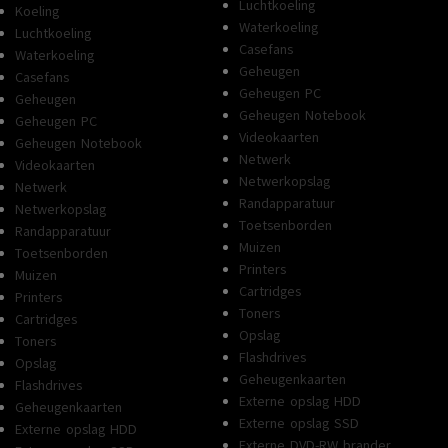
Luchtkoeling
Koeling
Waterkoeling
Luchtkoeling
Casefans
Waterkoeling
Geheugen
Casefans
Geheugen PC
Geheugen
Geheugen Notebook
Geheugen PC
Videokaarten
Geheugen Notebook
Netwerk
Videokaarten
Netwerkopslag
Netwerk
Randapparatuur
Netwerkopslag
Toetsenborden
Randapparatuur
Muizen
Toetsenborden
Printers
Muizen
Cartridges
Printers
Toners
Cartridges
Opslag
Toners
Flashdrives
Opslag
Geheugenkaarten
Flashdrives
Externe opslag HDD
Geheugenkaarten
Externe opslag SSD
Externe opslag HDD
Externe DVD-RW brander