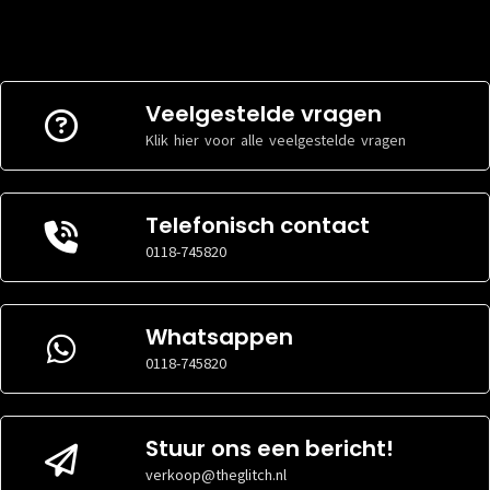
Stekkers
Stekkers
MOLEX
MOLEX
Veelgestelde vragen
3x
3x
AANSLUITINGEN
AANSLUITINGEN
Klik hier voor alle veelgestelde vragen
SATA
SATA
4x
4x
AANSLUITINGEN
AANSLUITINGEN
CPU
CPU
1x 4+4 pin
1x 4+4 pin
AANSLUITINGEN
AANSLUITINGEN
Telefonisch contact
EPS
EPS
0118-745820
Niet
0x
AANSLUITINGEN
AANSLUITINGEN
gespecificeerd
MOEDERBORD
MOEDERBORD
1x 20+4 pin
1x 20+4 pin
AANSLUITING
AANSLUITING
ATX
ATX
Whatsappen
0118-745820
Stuur ons een bericht!
verkoop@theglitch.nl