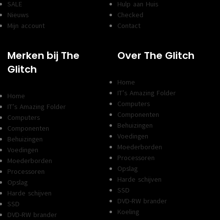
SALE
Hulp aan Huis
Nieuws
Checked
Mijn account
Contact
Merken bij The
Over The Glitch
Glitch
Home
IT’s Amazing Folder
Home
Computers
IT’s Amazing Folder
Componenten
Computers
Behuizingen
Componenten
Voedingen
Behuizingen
Moederborden
Voedingen
Processoren
Moederborden
Opslag
Processoren
Harde schijven
Opslag
SSD
Harde schijven
DVD-RW brander
SSD
Koeling
DVD-RW brander