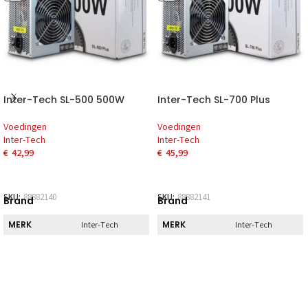
Inter-Tech SL-500 500W
Inter-Tech SL-700 Plus
Voedingen
Voedingen
Inter-Tech
Inter-Tech
€
42,99
€
45,99
SKU:
88882140
SKU:
88882141
Brand
Brand
MERK
MERK
Inter-Tech
Inter-Tech
Direct
Direct
DIRECT AF TE
DIRECT AF TE
Nee
Nee
HALEN
HALEN