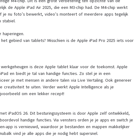
chtige M4-chip. Dit is een grote verbetering ten opzichte van de
lijk de Apple iPad Air 2025, die een M3-chip had. De M4-chip werkt
f je nu foto’s bewerkt, video’s monteert of meerdere apps tegelijk
 stabiel.
 haperingen.
p het gebied van tablets? Misschien is de Apple iPad Pro 2025 iets voor
 werkgeheugen is deze Apple tablet klaar voor de toekomst. Apple
iPad en biedt je tal van handige functies. Zo stel je in een
eer je met mensen in andere talen via Live Vertaling. Ook genereer
 creativiteit te uiten. Verder werkt Apple Intelligence als je
bijvoorbeeld om een lekker recept!
met iPadOS 26. Dit besturingssysteem is door Apple zelf ontwikkeld,
 boordevol handige functies. Via vensters orden je je apps en switch je
den-app is vernieuwd, waardoor je bestanden en mappen makkelijker
balk vind je alle apps die je nodig hebt supersnel.