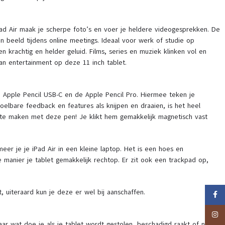
ad Air maak je scherpe foto’s en voer je heldere videogesprekken. De
n beeld tijdens online meetings. Ideaal voor werk of studie op
n krachtig en helder geluid. Films, series en muziek klinken vol en
van entertainment op deze 11 inch tablet.
 Apple Pencil USB-C en de Apple Pencil Pro. Hiermee teken je
voelbare feedback en features als knijpen en draaien, is het heel
 te maken met deze pen! Je klikt hem gemakkelijk magnetisch vast
er je je iPad Air in een kleine laptop. Het is een hoes en
 manier je tablet gemakkelijk rechtop. Er zit ook een trackpad op,
t, uiteraard kun je deze er wel bij aanschaffen.
Faceb
Insta
ar wat doe je als je tablet wordt gestolen, beschadigd raakt of niet