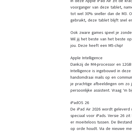
In deze Apple iPad Air zit de kra
voorganger van deze tablet, name
tot wel 30% sneller dan de M3. O
gebruikt, deze tablet blijft snel en
Ook zware games speel je zonder
Wil jij het beste van het beste o
jou. Deze heeft een M5-chip!
Apple Intelligence
Dankzij de M4-processor en 12GB
Intelligence is ingebouwd in deze 
handomdraai mails op en communic
je prachtige afbeeldingen om zo je
persoonlijke assistent. Vraag ‘m 
iPadOS 26
De iPad Air 2026 wordt geleverd 
speciaal voor iPads. Versie 26 zit
er moeiteloos tussen. De Bestan
op orde houdt. Via de nieuwe menu