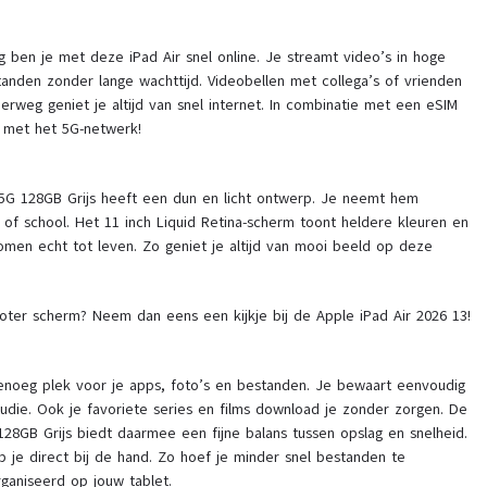
ng ben je met deze iPad Air snel online. Je streamt video’s in hoge
tanden zonder lange wachttijd. Videobellen met collega’s of vrienden
rweg geniet je altijd van snel internet. In combinatie met een eSIM
 met het 5G-netwerk!
 5G 128GB Grijs heeft een dun en licht ontwerp. Je neemt hem
 of school. Het 11 inch Liquid Retina-scherm toont heldere kleuren en
komen echt tot leven. Zo geniet je altijd van mooi beeld op deze
oter scherm? Neem dan eens een kijkje bij de Apple iPad Air 2026 13!
enoeg plek voor je apps, foto’s en bestanden. Je bewaart eenvoudig
udie. Ook je favoriete series en films download je zonder zorgen. De
128GB Grijs biedt daarmee een fijne balans tussen opslag en snelheid.
eb je direct bij de hand. Zo hoef je minder snel bestanden te
rganiseerd op jouw tablet.