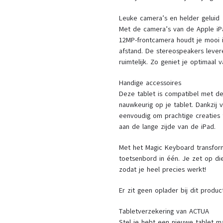
Leuke camera’s en helder geluid
Met de camera’s van de Apple iP
12MP-frontcamera houdt je mooi i
afstand. De stereospeakers levere
ruimtelijk. Zo geniet je optimaal 
Handige accessoires
Deze tablet is compatibel met de
nauwkeurig op je tablet. Dankzij 
eenvoudig om prachtige creaties
aan de lange zijde van de iPad.
Met het Magic Keyboard transforme
toetsenbord in één. Je zet op die
zodat je heel precies werkt!
Er zit geen oplader bij dit produc
Tabletverzekering van ACTUA
Stel je hebt een nieuwe tablet ma