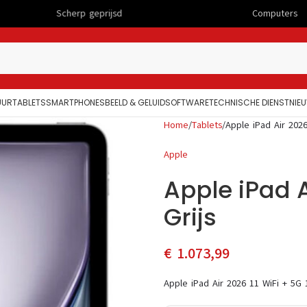
erp geprijsd
Computers
UUR
TABLETS
SMARTPHONES
BEELD & GELUID
SOFTWARE
TECHNISCHE DIENST
NIE
Home
Tablets
Apple iPad Air 2026
Apple
Apple iPad A
Grijs
€
1.073,99
Apple iPad Air 2026 11 WiFi + 5G 