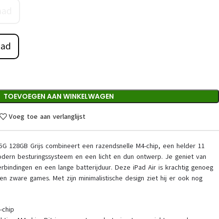
aad
aad
TOEVOEGEN AAN WINKELWAGEN
Voeg toe aan verlanglijst
 5G 128GB Grijs combineert een razendsnelle M4-chip, een helder 11
odern besturingssysteem en een licht en dun ontwerp. Je geniet van
erbindingen en een lange batterijduur. Deze iPad Air is krachtig genoeg
en zware games. Met zijn minimalistische design ziet hij er ook nog
-chip