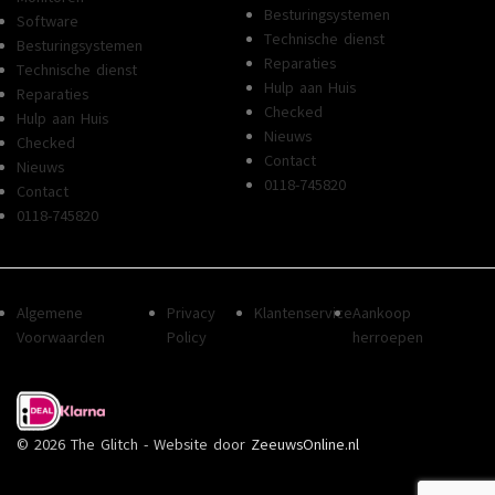
Besturingsystemen
Software
Technische dienst
Besturingsystemen
Reparaties
Technische dienst
Hulp aan Huis
Reparaties
Checked
Hulp aan Huis
Nieuws
Checked
Contact
Nieuws
0118-745820
Contact
0118-745820
Algemene
Privacy
Klantenservice
Aankoop
Voorwaarden
Policy
herroepen
© 2026 The Glitch - Website door
ZeeuwsOnline.nl