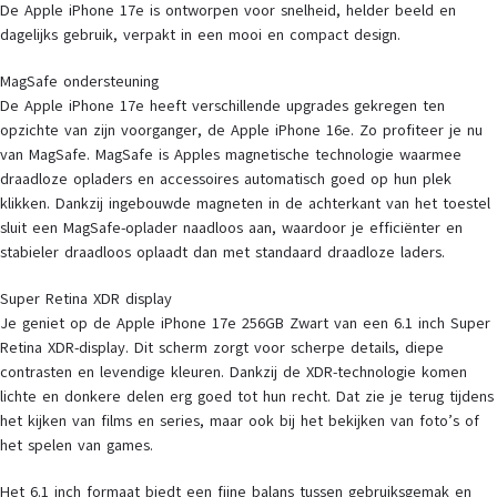
De Apple iPhone 17e is ontworpen voor snelheid, helder beeld en
dagelijks gebruik, verpakt in een mooi en compact design.
MagSafe ondersteuning
De Apple iPhone 17e heeft verschillende upgrades gekregen ten
opzichte van zijn voorganger, de Apple iPhone 16e. Zo profiteer je nu
van MagSafe. MagSafe is Apples magnetische technologie waarmee
draadloze opladers en accessoires automatisch goed op hun plek
klikken. Dankzij ingebouwde magneten in de achterkant van het toestel
sluit een MagSafe-oplader naadloos aan, waardoor je efficiënter en
stabieler draadloos oplaadt dan met standaard draadloze laders.
Super Retina XDR display
Je geniet op de Apple iPhone 17e 256GB Zwart van een 6.1 inch Super
Retina XDR-display. Dit scherm zorgt voor scherpe details, diepe
contrasten en levendige kleuren. Dankzij de XDR-technologie komen
lichte en donkere delen erg goed tot hun recht. Dat zie je terug tijdens
het kijken van films en series, maar ook bij het bekijken van foto’s of
het spelen van games.
Het 6.1 inch formaat biedt een fijne balans tussen gebruiksgemak en