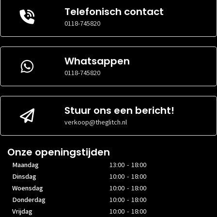
VERSIE
VERSIE
15 of
14 of
Telefonisch contact
BESTURINGSSOFTWARE
BESTURINGSSOFTWARE
hoger
hoger
0118-745820
Opslag
Opslag
Whatsappen
OPSLAGCAPACITEIT
OPSLAGCAPACITEIT
128GB
128GB
0118-745820
INHOUD
INHOUD
Ja
Ja
Ram
Ram
Stuur ons een bericht!
GEHEUGENCAPACITEIT
GEHEUGENCAPACITEIT
4GB
6GB
verkoop@theglitch.nl
Onze openingstijden
Maandag
13:00 - 18:00
Dinsdag
10:00 - 18:00
Woensdag
10:00 - 18:00
Donderdag
10:00 - 18:00
Vrijdag
10:00 - 18:00