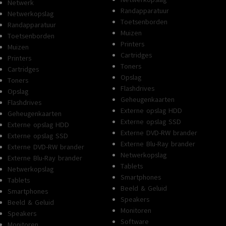
Netwerk
Randapparatuur
Netwerkopslag
Toetsenborden
Randapparatuur
Muizen
Toetsenborden
Printers
Muizen
Cartridges
Printers
Toners
Cartridges
Opslag
Toners
Flashdrives
Opslag
Geheugenkaarten
Flashdrives
Externe opslag HDD
Geheugenkaarten
Externe opslag SSD
Externe opslag HDD
Externe DVD-RW brander
Externe opslag SSD
Externe Blu-Ray brander
Externe DVD-RW brander
Netwerkopslag
Externe Blu-Ray brander
Tablets
Netwerkopslag
Smartphones
Tablets
Beeld & Geluid
Smartphones
Speakers
Beeld & Geluid
Monitoren
Speakers
Software
Monitoren