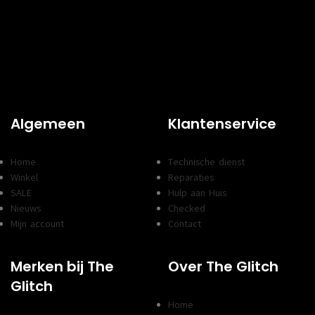
Algemeen
Klantenservice
Home
Technische dienst
Winkel
Reparaties
SALE
Hulp aan Huis
Nieuws
Checked
Mijn account
Contact
Merken bij The
Over The Glitch
Glitch
Home