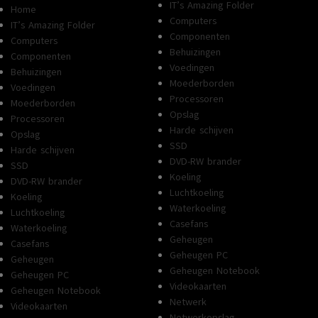
IT’s Amazing Folder
Home
Computers
IT’s Amazing Folder
Componenten
Computers
Behuizingen
Componenten
Voedingen
Behuizingen
Moederborden
Voedingen
Processoren
Moederborden
Opslag
Processoren
Harde schijven
Opslag
SSD
Harde schijven
DVD-RW brander
SSD
Koeling
DVD-RW brander
Luchtkoeling
Koeling
Waterkoeling
Luchtkoeling
Casefans
Waterkoeling
Geheugen
Casefans
Geheugen PC
Geheugen
Geheugen Notebook
Geheugen PC
Videokaarten
Geheugen Notebook
Netwerk
Videokaarten
Netwerkopslag