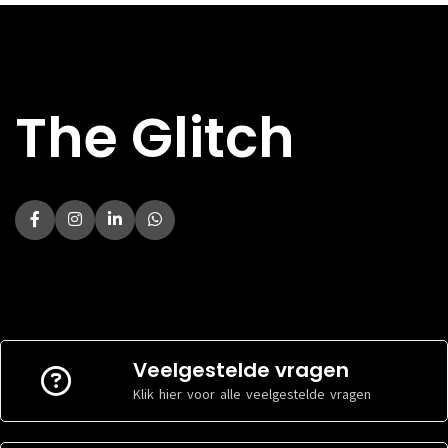
DIRECT AF TE
DIRECT AF TE
Nee
Nee
HALEN
HALEN
Kenmerken
Kenmerken
The Glitch
BREEDTE
BREEDTE
77.9 mm
80.1 mm
DIKTE
DIKTE
7.5 mm
10.2 mm
HOOGTE
HOOGTE
164.4 mm
169 mm
KLEUR
KLEUR
Zwart
Zwart
AANSLUITING
AANSLUITING
USB-C
USB-C
DIAGONAAL
DIAGONAAL
6.7 inch
6.6 inch
2340 x 1080
2400 x 1080
RESOLUTIE
RESOLUTIE
pixels
pixels
SCHERMTYPE
SCHERMTYPE
OLED
LCD
Veelgestelde vragen
Klik hier voor alle veelgestelde vragen
Software
Software
BESTURINGSSOFTWARE
BESTURINGSSOFTWARE
Android
Android