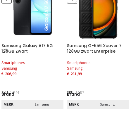
Samsung Galaxy A17 5G
Samsung G-556 Xcover 7
128GB Zwart
128GB zwart Enterprise
Smartphones
Smartphones
Samsung
Samsung
€
206,99
€
281,99
SKU:
14744
SKU:
14477
Brand
Brand
MERK
MERK
Samsung
Samsung
Direct
Direct