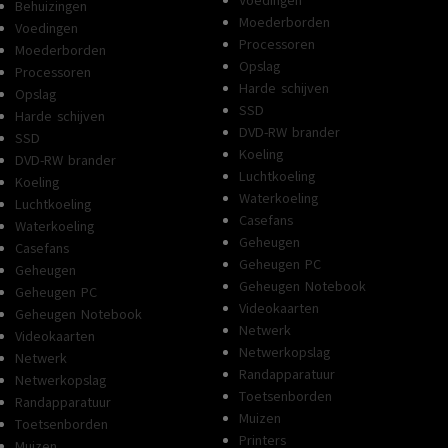
Voedingen
Behuizingen
Moederborden
Voedingen
Processoren
Moederborden
Opslag
Processoren
Harde schijven
Opslag
SSD
Harde schijven
DVD-RW brander
SSD
Koeling
DVD-RW brander
Luchtkoeling
Koeling
Waterkoeling
Luchtkoeling
Casefans
Waterkoeling
Geheugen
Casefans
Geheugen PC
Geheugen
Geheugen Notebook
Geheugen PC
Videokaarten
Geheugen Notebook
Netwerk
Videokaarten
Netwerkopslag
Netwerk
Randapparatuur
Netwerkopslag
Toetsenborden
Randapparatuur
Muizen
Toetsenborden
Printers
Muizen