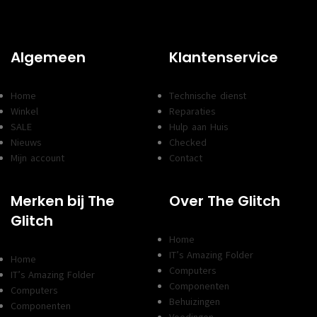
Algemeen
Klantenservice
Home
Technische dienst
Winkel
Reparaties
SALE
Hulp aan Huis
Nieuws
Checked
Mijn account
Contact
Merken bij The
Over The Glitch
Glitch
Home
IT’s Amazing Folder
Home
Computers
IT’s Amazing Folder
Componenten
Computers
Behuizingen
Componenten