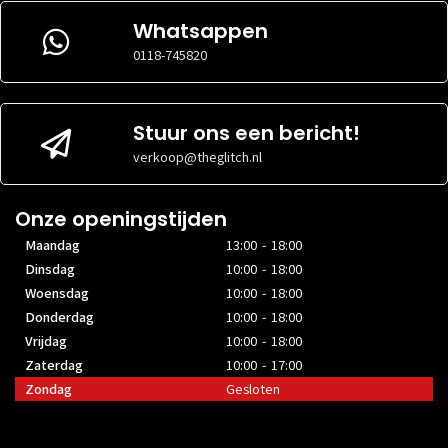
AANSLUITINGEN
2.1
Whatsappen
DVI
1x DVI-D
AANSLUITINGEN
DVI
0118-745820
0x
AANSLUITINGEN
HDMI
1x HDMI 1.4a
AANSLUITINGEN
HDMI
1x HDMI 2.1b
AANSLUITINGEN
USB-C
Stuur ons een bericht!
0x
AANSLUITINGEN
USB-C
0x
AANSLUITINGEN
verkoop@theglitch.nl
VGA
1x D-Sub
AANSLUITINGEN
VGA
0x
AANSLUITINGEN
Onze openingstijden
Maandag
13:00 - 18:00
Dinsdag
10:00 - 18:00
Woensdag
10:00 - 18:00
Donderdag
10:00 - 18:00
Vrijdag
10:00 - 18:00
Zaterdag
10:00 - 17:00
Zondag
Gesloten