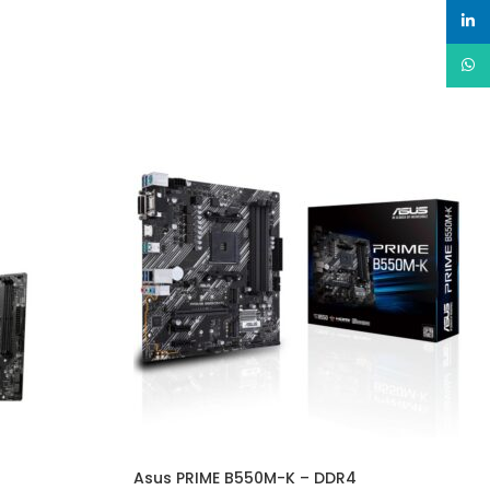
linked
Whats
Asus PRIME B550M-K – DDR4