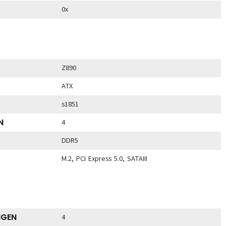
0x
Z890
ATX
s1851
N
4
DDR5
M.2, PCI Express 5.0, SATAIII
NGEN
4