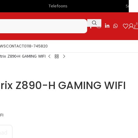
Telefoons
Snelle levering
0
UWS
CONTACT
0118-745820
trix Z890-H GAMING WIFI
rix Z890-H GAMING WIFI
FI
aad