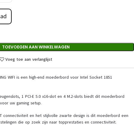
aad
TOEVOEGEN AAN WINKELWAGEN
Voeg toe aan verlanglijst
G WIFI is een high-end moederbord voor Intel Socket 1851
ugenslots, 1 PCI-E 5.0 x16-slot en 4 M.2-slots biedt dit moederbord
 voor uw gaming setup.
T connectiviteit en het stijlvolle zwarte design is dit moederbord een
telingen die op zoek zijn naar topprestaties en connectiviteit.