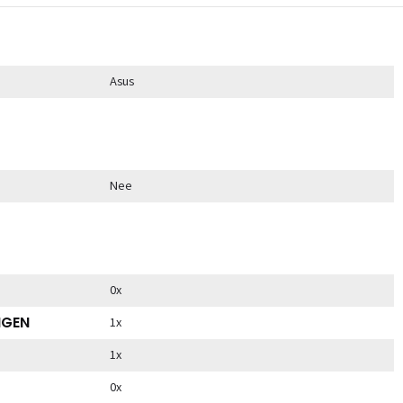
Asus
Nee
0x
NGEN
1x
1x
0x