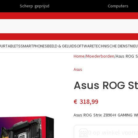
rp geprijsd
Computers
UUR
TABLETS
SMARTPHONES
BEELD & GELUID
SOFTWARE
TECHNISCHE DIENST
NIE
Home
Moederborden
Asus ROG S
Asus
Asus ROG St
€
318,99
Asus ROG Strix Z890-H GAMING WI
0 op winkel voorr