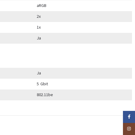
aRGB
2x
1x
Ja
Ja
5 Gbit
802.11be
Faceb
Insta