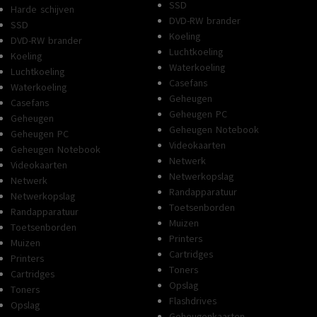
SSD
Harde schijven
DVD-RW brander
SSD
Koeling
DVD-RW brander
Luchtkoeling
Koeling
Waterkoeling
Luchtkoeling
Casefans
Waterkoeling
Geheugen
Casefans
Geheugen PC
Geheugen
Geheugen Notebook
Geheugen PC
Videokaarten
Geheugen Notebook
Netwerk
Videokaarten
Netwerkopslag
Netwerk
Randapparatuur
Netwerkopslag
Toetsenborden
Randapparatuur
Muizen
Toetsenborden
Printers
Muizen
Cartridges
Printers
Toners
Cartridges
Opslag
Toners
Flashdrives
Opslag
Geheugenkaarten