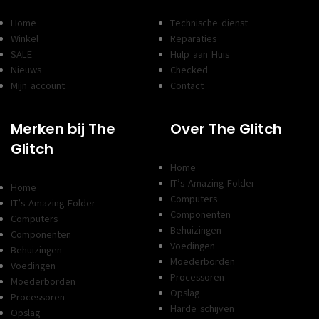
Home
Technische dienst
Winkel
Reparaties
SALE
Hulp aan Huis
Nieuws
Checked
Mijn account
Contact
Merken bij The
Over The Glitch
Glitch
Home
IT’s Amazing Folder
Home
Computers
IT’s Amazing Folder
Componenten
Computers
Behuizingen
Componenten
Voedingen
Behuizingen
Moederborden
Voedingen
Processoren
Moederborden
Opslag
Processoren
Harde schijven
Opslag