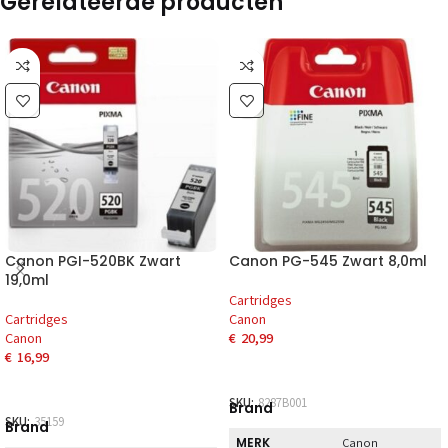
Gerelateerde producten
Canon PGI-520BK Zwart
Canon PG-545 Zwart 8,0ml
19,0ml
Cartridges
Cartridges
Canon
Canon
€
20,99
€
16,99
SKU:
8287B001
Brand
SKU:
35159
Brand
MERK
Canon