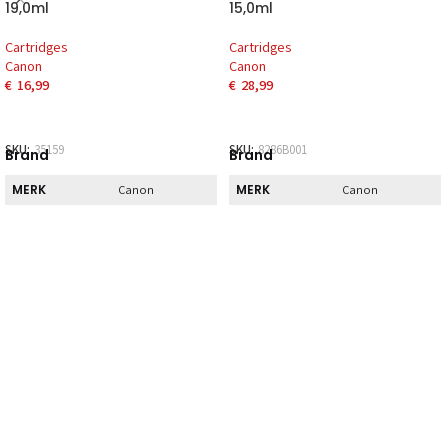
19,0ml
15,0ml
Cartridges
Cartridges
Canon
Canon
€
16,99
€
28,99
SKU:
35159
SKU:
8286B001
Brand
Brand
MERK
MERK
Canon
Canon
Direct
Direct
DIRECT AF TE
DIRECT AF TE
Nee
Nee
HALEN
HALEN
Kenmerk
Kenmerk
INHOUD
INHOUD
1
1
Normaal
Hoog
TYPE
TYPE
rendement
rendement