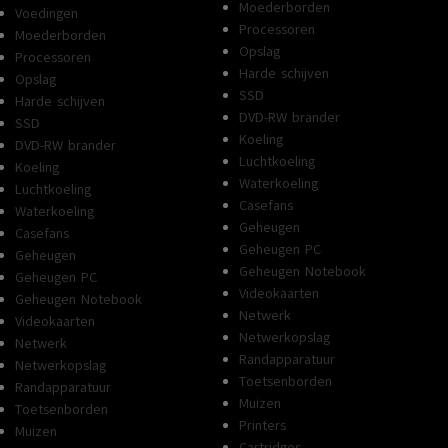
Moederborden
Voedingen
Processoren
Moederborden
Opslag
Processoren
Harde schijven
Opslag
SSD
Harde schijven
DVD-RW brander
SSD
Koeling
DVD-RW brander
Luchtkoeling
Koeling
Waterkoeling
Luchtkoeling
Casefans
Waterkoeling
Geheugen
Casefans
Geheugen PC
Geheugen
Geheugen Notebook
Geheugen PC
Videokaarten
Geheugen Notebook
Netwerk
Videokaarten
Netwerkopslag
Netwerk
Randapparatuur
Netwerkopslag
Toetsenborden
Randapparatuur
Muizen
Toetsenborden
Printers
Muizen
Cartridges