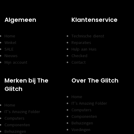
Algemeen
Klantenservice
Home
Technische dienst
Winkel
Reparaties
SALE
Hulp aan Huis
Nieuws
Checked
Mijn account
Contact
Merken bij The
Over The Glitch
Glitch
Home
IT’s Amazing Folder
Home
Computers
IT’s Amazing Folder
Componenten
Computers
Behuizingen
Componenten
Voedingen
Behuizingen