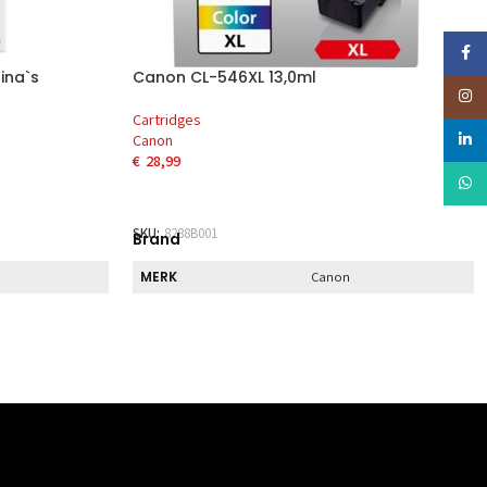
Faceb
ina`s
Canon CL-546XL 13,0ml
Insta
Cartridges
linked
Canon
€
28,99
Whats
EN
TOEVOEGEN AAN WINKELWAGEN
SKU:
8288B001
Brand
MERK
Canon
Direct
DIRECT AF TE HALEN
Nee
Kenmerk
INHOUD
1