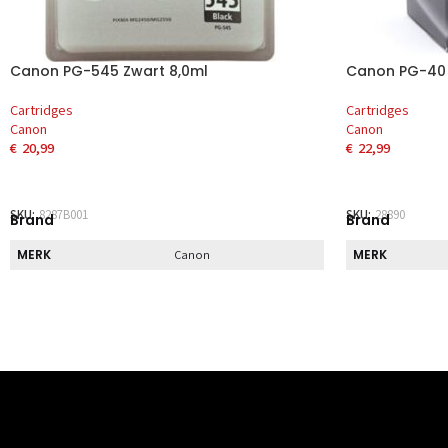
Canon PG-545 Zwart 8,0ml
Canon PG-40 
Cartridges
Cartridges
Canon
Canon
€
20,99
€
22,99
TOEVOEGEN AAN WINKELWAGEN
TOEVOEGEN 
SKU:
8287B001
SKU:
28890
Brand
Brand
MERK
MERK
Canon
Direct
Direct
DIRECT AF TE HALEN
DIRECT AF TE 
Nee
Kenmerk
Kenmerk
INHOUD
INHOUD
1