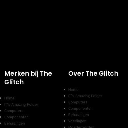
TYPE
 rendement
Hoog rendement
SOORT
Kleur
Merken bij The
Over The Glitch
Glitch
Home
IT’s Amazing Folder
Home
Computers
IT’s Amazing Folder
Componenten
Computers
Behuizingen
Componenten
Voedingen
Behuizingen
Moederborden