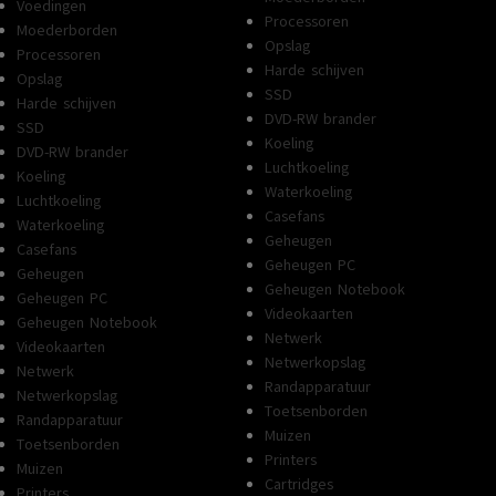
Voedingen
Processoren
Moederborden
Opslag
Processoren
Harde schijven
Opslag
SSD
Harde schijven
DVD-RW brander
SSD
Koeling
DVD-RW brander
Luchtkoeling
Koeling
Waterkoeling
Luchtkoeling
Casefans
Waterkoeling
Geheugen
Casefans
Geheugen PC
Geheugen
Geheugen Notebook
Geheugen PC
Videokaarten
Geheugen Notebook
Netwerk
Videokaarten
Netwerkopslag
Netwerk
Randapparatuur
Netwerkopslag
Toetsenborden
Randapparatuur
Muizen
Toetsenborden
Printers
Muizen
Cartridges
Printers