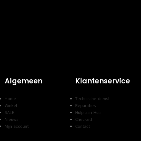
TYPE
Normaal rendement
Normaal
SOORT
Zwart
Zwart
Algemeen
Klantenservice
Home
Technische dienst
Winkel
Reparaties
SALE
Hulp aan Huis
Nieuws
Checked
Mijn account
Contact