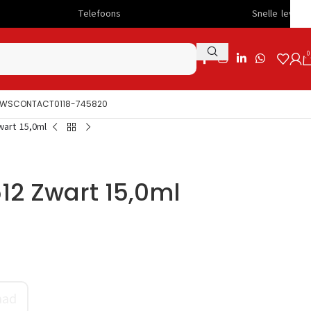
Telefoons
Snelle levering
0
UWS
CONTACT
0118-745820
art 15,0ml
2 Zwart 15,0ml
aad