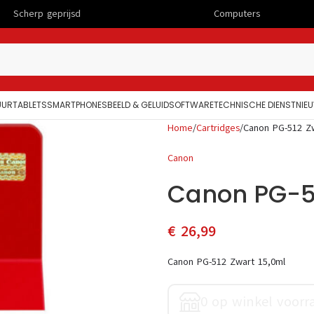
rijsd
Computers
UUR
TABLETS
SMARTPHONES
BEELD & GELUID
SOFTWARE
TECHNISCHE DIENST
NIE
Home
Cartridges
Canon PG-512 Zw
Canon
Canon PG-51
€
26,99
Canon PG-512 Zwart 15,0ml
0 op winkel voorr