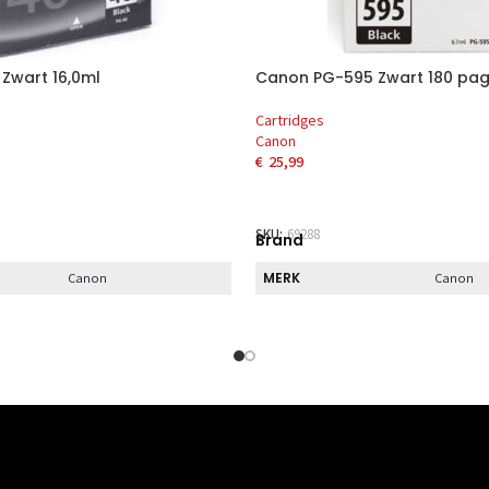
Zwart 16,0ml
Canon PG-595 Zwart 180 pag
Cartridges
Canon
€
25,99
AAN WINKELWAGEN
TOEVOEGEN AAN WINKELWAG
SKU:
69288
Brand
MERK
Canon
Canon
Direct
HALEN
DIRECT AF TE HALEN
Nee
Ja
Kenmerk
INHOUD
1
1