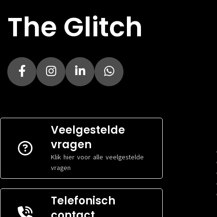
TYPE
TYPE
The Glitch
Normaal rendement
SOORT
SOORT
Zwart
Veelgestelde
vragen
Klik hier voor alle veelgestelde
vragen
Telefonisch
contact