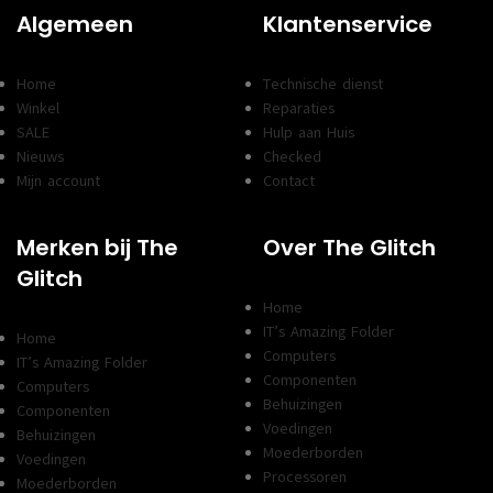
Algemeen
Klantenservice
Home
Technische dienst
Winkel
Reparaties
SALE
Hulp aan Huis
Nieuws
Checked
Mijn account
Contact
Merken bij The
Over The Glitch
Glitch
Home
IT’s Amazing Folder
Home
Computers
IT’s Amazing Folder
Componenten
Computers
Behuizingen
Componenten
Voedingen
Behuizingen
Moederborden
Voedingen
Processoren
Moederborden