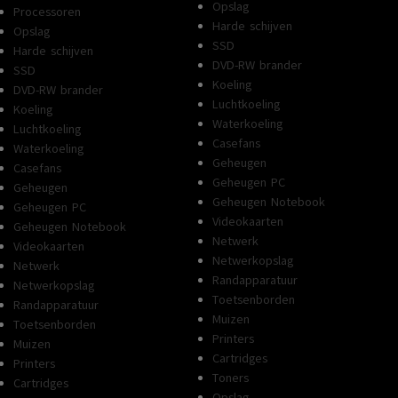
Opslag
Processoren
Harde schijven
Opslag
SSD
Harde schijven
DVD-RW brander
SSD
Koeling
DVD-RW brander
Luchtkoeling
Koeling
Waterkoeling
Luchtkoeling
Casefans
Waterkoeling
Geheugen
Casefans
Geheugen PC
Geheugen
Geheugen Notebook
Geheugen PC
Videokaarten
Geheugen Notebook
Netwerk
Videokaarten
Netwerkopslag
Netwerk
Randapparatuur
Netwerkopslag
Toetsenborden
Randapparatuur
Muizen
Toetsenborden
Printers
Muizen
Cartridges
Printers
Toners
Cartridges
Opslag