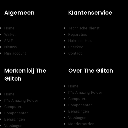
Algemeen
Klantenservice
Home
Technische dienst
Winkel
Reparaties
SALE
Hulp aan Huis
Nieuws
Checked
Mijn account
Contact
Merken bij The
Over The Glitch
Glitch
Home
IT’s Amazing Folder
Home
Computers
IT’s Amazing Folder
Componenten
Computers
Behuizingen
Componenten
Voedingen
Behuizingen
Moederborden
Voedingen