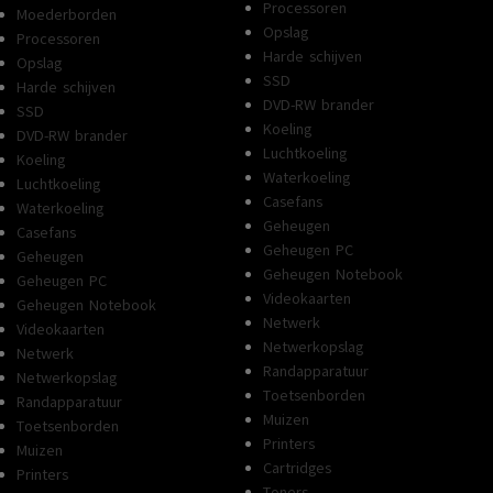
Processoren
Moederborden
Opslag
Processoren
Harde schijven
Opslag
SSD
Harde schijven
DVD-RW brander
SSD
Koeling
DVD-RW brander
Luchtkoeling
Koeling
Waterkoeling
Luchtkoeling
Casefans
Waterkoeling
Geheugen
Casefans
Geheugen PC
Geheugen
Geheugen Notebook
Geheugen PC
Videokaarten
Geheugen Notebook
Netwerk
Videokaarten
Netwerkopslag
Netwerk
Randapparatuur
Netwerkopslag
Toetsenborden
Randapparatuur
Muizen
Toetsenborden
Printers
Muizen
Cartridges
Printers
Toners