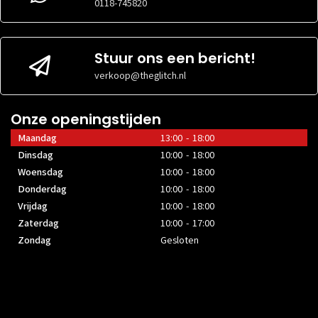
VOEDINGGROOTTE
MAXIMALE
gespecificeerd
Niet
0118-745820
VOEDINGGROOTTE
gespecific
Stuur ons een bericht!
verkoop@theglitch.nl
Onze openingstijden
Maandag
13:00 - 18:00
Dinsdag
10:00 - 18:00
Woensdag
10:00 - 18:00
Donderdag
10:00 - 18:00
Vrijdag
10:00 - 18:00
Zaterdag
10:00 - 17:00
Zondag
Gesloten