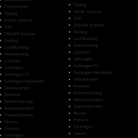
Opslag
Processoren
Harde schijven
Opslag
SSD
Harde schijven
DVD-RW brander
SSD
Koeling
DVD-RW brander
Luchtkoeling
Koeling
Waterkoeling
Luchtkoeling
Casefans
Waterkoeling
Geheugen
Casefans
Geheugen PC
Geheugen
Geheugen Notebook
Geheugen PC
Videokaarten
Geheugen Notebook
Netwerk
Videokaarten
Netwerkopslag
Netwerk
Randapparatuur
Netwerkopslag
Toetsenborden
Randapparatuur
Muizen
Toetsenborden
Printers
Muizen
Cartridges
Printers
Toners
Cartridges