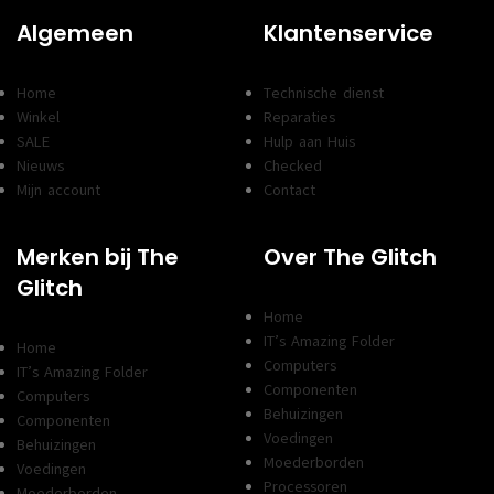
Algemeen
Klantenservice
Home
Technische dienst
Winkel
Reparaties
SALE
Hulp aan Huis
Nieuws
Checked
Mijn account
Contact
Merken bij The
Over The Glitch
Glitch
Home
IT’s Amazing Folder
Home
Computers
IT’s Amazing Folder
Componenten
Computers
Behuizingen
Componenten
Voedingen
Behuizingen
Moederborden
Voedingen
Processoren
Moederborden