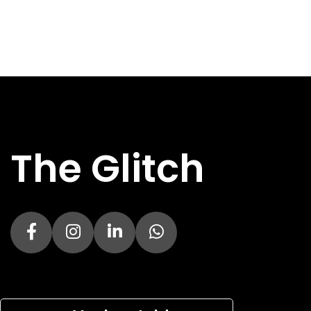
Direct
Direct
DIRECT AF TE HALEN
DIRECT AF TE 
Nee
Specs
Specs
BREEDTE
BREEDTE
170 mm
DIEPTE
DIEPTE
355 mm
The Glitch
HOOGTE
HOOGTE
354 mm
HOOFDKLEUR
HOOFDKLEUR
Zwart
FORMFACTOR
FORMFACTOR
Micro-ATX, Mini-ITX
USB 2.X-
USB 2.X-
0x
AANSLUITINGEN
AANSLUITINGE
USB 3.X-
USB 3.X-
2x USB 3.2
AANSLUITINGEN
AANSLUITINGE
USB-C
USB-C
0x
AANSLUITINGEN
AANSLUITINGE