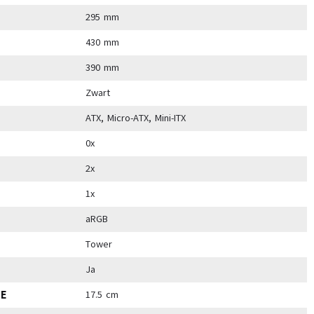
295 mm
430 mm
390 mm
Zwart
ATX, Micro-ATX, Mini-ITX
0x
2x
1x
aRGB
Tower
Ja
E
17.5 cm