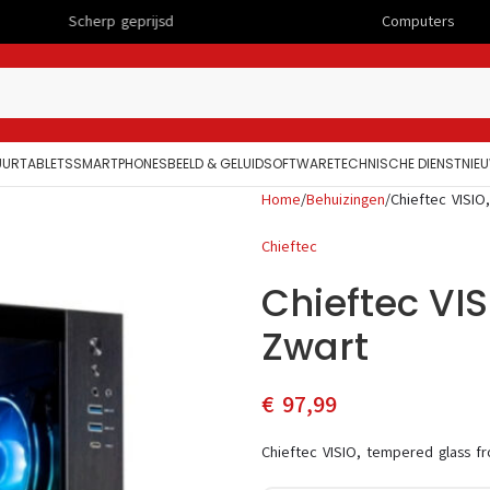
geprijsd
Computers
UUR
TABLETS
SMARTPHONES
BEELD & GELUID
SOFTWARE
TECHNISCHE DIENST
NIE
Home
Behuizingen
Chieftec VISIO
Chieftec
Chieftec VIS
Zwart
€
97,99
Chieftec VISIO, tempered glass fr