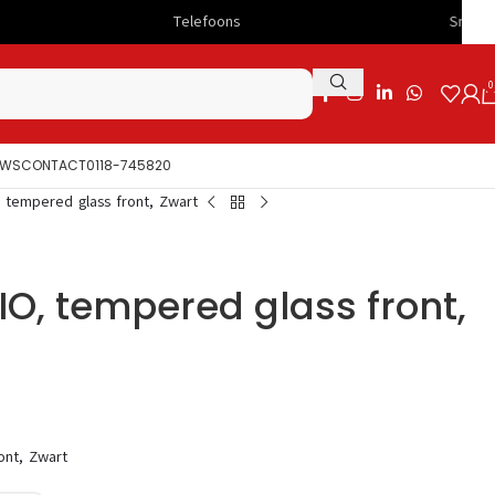
Telefoons
Snelle levering
0
UWS
CONTACT
0118-745820
, tempered glass front, Zwart
IO, tempered glass front,
ont, Zwart