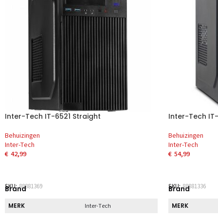
Inter-Tech IT-6521 Straight
Inter-Tech I
Behuizingen
Behuizingen
Inter-Tech
Inter-Tech
€
42,99
€
54,99
TOEVOEGEN AAN WINKELWAGEN
TOEVOEGEN 
SKU:
88881369
SKU:
88881336
Brand
Brand
MERK
MERK
Inter-Tech