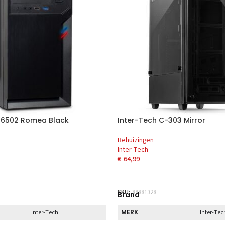
T-6502 Romea Black
Inter-Tech C-303 Mirror
Behuizingen
Inter-Tech
€
64,99
AAN WINKELWAGEN
TOEVOEGEN AAN WINKELWAG
SKU:
88881328
Brand
MERK
Inter-Tech
Inter-Tec