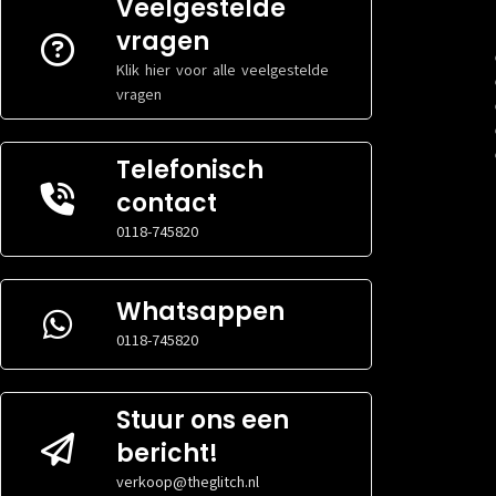
Veelgestelde
VERLICHTING
VERLICHTING
Nee
vragen
TYPE BEHUIZING
TYPE BEHUIZI
Midi-Toren
Klik hier voor alle veelgestelde
ZIJRAAM
ZIJRAAM
Nee
vragen
MAXIMALE
MAXIMALE
12.5 cm
KOELERHOOGTE
KOELERHOOGT
RADIATORFORMAAT
RADIATORFOR
Telefonisch
nvt
BOVEN
BOVEN
contact
RADIATORFORMAAT
RADIATORFOR
nvt
VOORKANT
VOORKANT
0118-745820
MAXIMALE
MAXIMALE
30 cm
VIDEOKAARTGROOTTE
VIDEOKAARTG
Whatsappen
MAXIMALE
MAXIMALE
Niet gespecificeerd
VOEDINGGROOTTE
VOEDINGGRO
0118-745820
Stuur ons een
bericht!
verkoop@theglitch.nl