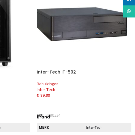
Whats
Inter-Tech IT-502
Behuizingen
Inter-Tech
€
89,99
EN
TOEVOEGEN AAN WINKELWAGEN
SKU:
88881234
Brand
MERK
h
Inter-Tech