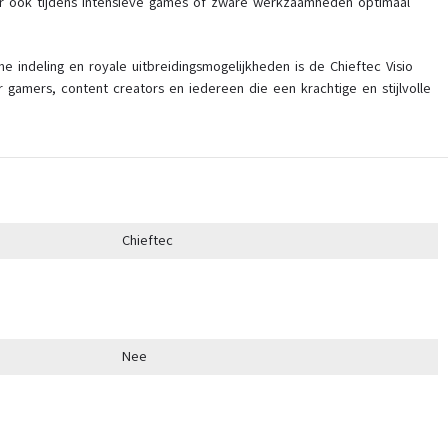
er ook tijdens intensieve games of zware werkzaamheden optimaal
me indeling en royale uitbreidingsmogelijkheden is de Chieftec Visio
 gamers, content creators en iedereen die een krachtige en stijlvolle
Chieftec
Nee