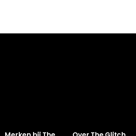
Direct
DIRECT AF TE HALEN
Nee
Specs
BREEDTE
340 mm
DIEPTE
380 mm
HOOGTE
105 mm
HOOFDKLEUR
Zwart
FORMFACTOR
o-ATX, Mini-ITX
Micro-ATX, Mini-ITX
USB 2.X-
2x
AANSLUITINGEN
USB 3.X-
.2
2x USB 3.2
AANSLUITINGEN
USB-C
0x
AANSLUITINGEN
Merken bij The
Over The Glitch