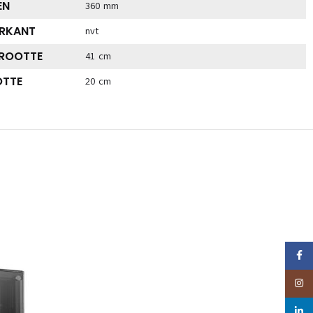
EN
360 mm
RKANT
nvt
GROOTTE
41 cm
OTTE
20 cm
Faceb
Insta
linked