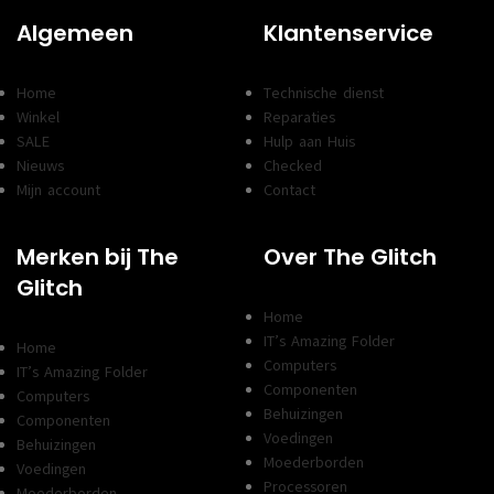
Algemeen
Klantenservice
Home
Technische dienst
Winkel
Reparaties
SALE
Hulp aan Huis
Nieuws
Checked
Mijn account
Contact
Merken bij The
Over The Glitch
Glitch
Home
IT’s Amazing Folder
Home
Computers
IT’s Amazing Folder
Componenten
Computers
Behuizingen
Componenten
Voedingen
Behuizingen
Moederborden
Voedingen
Processoren
Moederborden