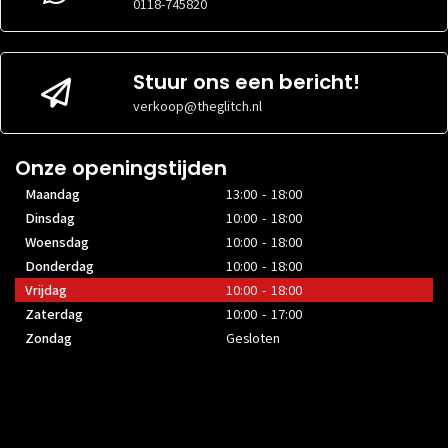
VOEDINGGROOTTE
VOEDINGGROOTTE
gespecificeerd
gespecific
0118-745820
Stuur ons een bericht!
verkoop@theglitch.nl
Onze openingstijden
Maandag
13:00 - 18:00
Dinsdag
10:00 - 18:00
Woensdag
10:00 - 18:00
Donderdag
10:00 - 18:00
Vrijdag
10:00 - 18:00
Zaterdag
10:00 - 17:00
Zondag
Gesloten