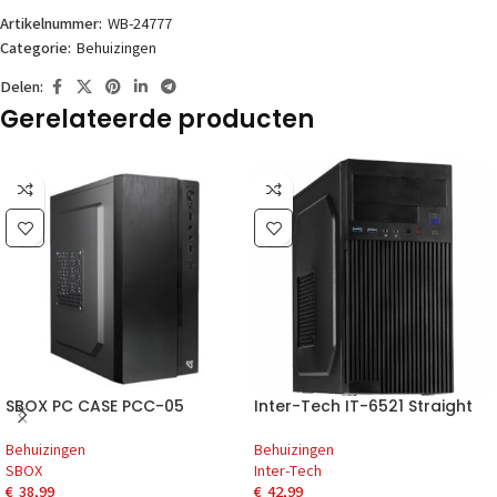
Artikelnummer:
WB-24777
Categorie:
Behuizingen
Delen:
Gerelateerde producten
SBOX PC CASE PCC-05
Inter-Tech IT-6521 Straight
Behuizingen
Behuizingen
SBOX
Inter-Tech
€
38,99
€
42,99