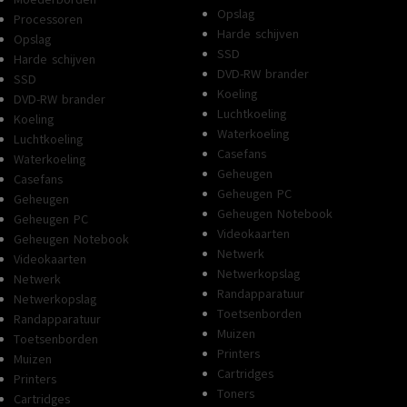
Opslag
Processoren
Harde schijven
Opslag
SSD
Harde schijven
DVD-RW brander
SSD
Koeling
DVD-RW brander
Luchtkoeling
Koeling
Waterkoeling
Luchtkoeling
Casefans
Waterkoeling
Geheugen
Casefans
Geheugen PC
Geheugen
Geheugen Notebook
Geheugen PC
Videokaarten
Geheugen Notebook
Netwerk
Videokaarten
Netwerkopslag
Netwerk
Randapparatuur
Netwerkopslag
Toetsenborden
Randapparatuur
Muizen
Toetsenborden
Printers
Muizen
Cartridges
Printers
Toners
Cartridges