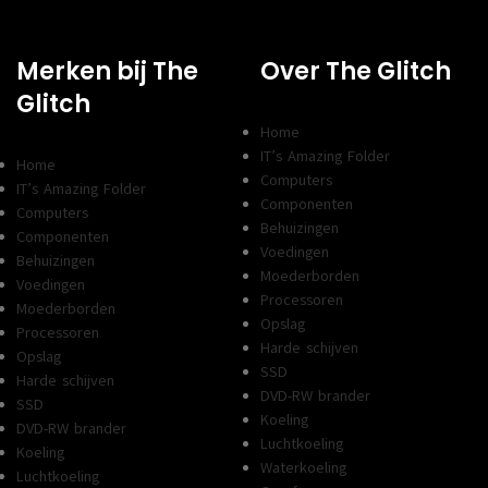
Merken bij The
Over The Glitch
Glitch
Home
IT’s Amazing Folder
Home
Computers
IT’s Amazing Folder
Componenten
Computers
Behuizingen
Componenten
Voedingen
Behuizingen
Moederborden
Voedingen
Processoren
Moederborden
Opslag
Processoren
Harde schijven
Opslag
SSD
Harde schijven
DVD-RW brander
SSD
Koeling
DVD-RW brander
Luchtkoeling
Koeling
Waterkoeling
Luchtkoeling