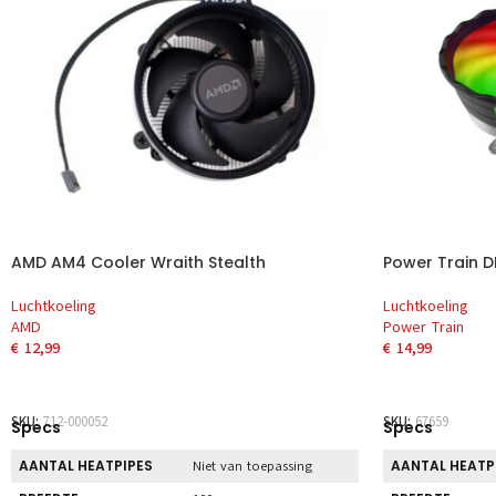
AMD AM4 Cooler Wraith Stealth
Power Train D
Luchtkoeling
Luchtkoeling
AMD
Power Train
€
12,99
€
14,99
TOEVOEGEN AAN WINKELWAGEN
TOEVOEGEN 
SKU:
712-000052
SKU:
67659
Specs
Specs
AANTAL HEATPIPES
AANTAL HEATP
Niet van toepassing