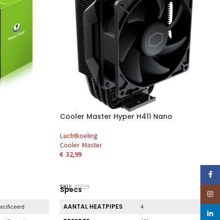
Cooler Master Hyper H411 Nano
Luchtkoeling
Cooler Master
€
32,99
EN
TOEVOEGEN AAN WINKELWAGEN
Faceb
SKU:
67029
Specs
Insta
AANTAL HEATPIPES
ecificeerd
4
linked