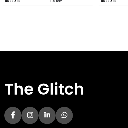
BREEDTE
BREEDTE
100 mm
DIEPTE
DIEPTE
100 mm
HOOGTE
HOOGTE
54 mm
HOOFDKLEUR
HOOFDKLEUR
Zwart
AMD ONDERSTEUNING
AMD ONDERST
AM4
TDP
TDP
65W
TYPE KOELING
TYPE KOELING
Luchtkoeler
The Glitch