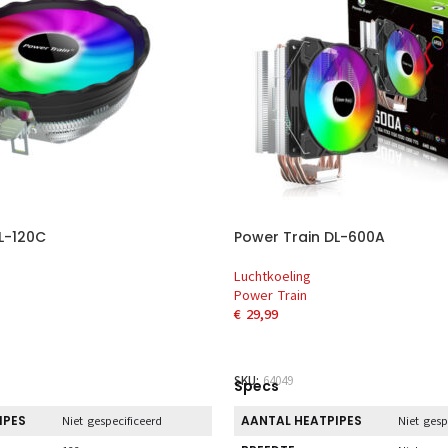
L-120C
Power Train DL-600A
Luchtkoeling
Power Train
€
29,99
AAN WINKELWAGEN
TOEVOEGEN AAN WINKELWAG
SKU:
64049
Specs
IPES
AANTAL HEATPIPES
Niet gespecificeerd
Niet gesp