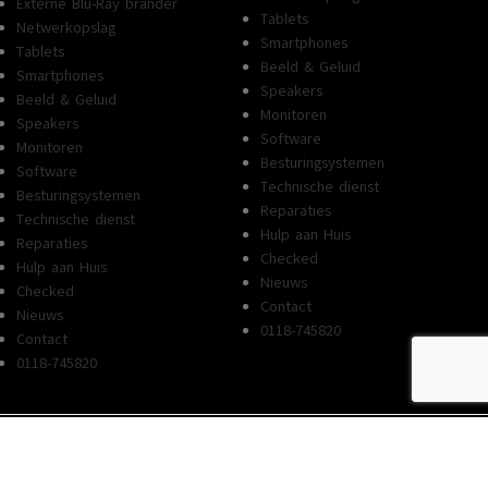
Externe Blu-Ray brander
Tablets
Netwerkopslag
Smartphones
Tablets
Beeld & Geluid
Smartphones
Speakers
Beeld & Geluid
Monitoren
Speakers
Software
Monitoren
Besturingsystemen
Software
Technische dienst
Besturingsystemen
Reparaties
Technische dienst
Hulp aan Huis
Reparaties
Checked
Hulp aan Huis
Nieuws
Checked
Contact
Nieuws
0118-745820
Contact
0118-745820
© 2026 The Glitch - Website door
ZeeuwsOnline.nl