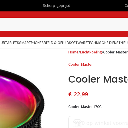
Scherp geprijsd
Computers
UUR
TABLETS
SMARTPHONES
BEELD & GELUID
SOFTWARE
TECHNISCHE DIENST
NIE
Home
Luchtkoeling
Cooler Master
Cooler Master
Cooler Mast
€
22,99
Cooler Master I70C
0 op winkel voorr