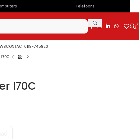
Telefoons
Snelle levering
0
UWS
CONTACT
0118-745820
 I70C
er I70C
aad