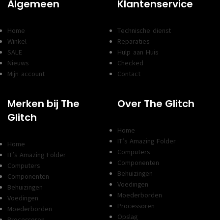
Algemeen
Klantenservice
Home
Technische dienst
Winkel
Reparaties
SALE
Hulp aan Huis
Nieuws
Checked
Mijn account
Contact
Merken bij The
Over The Glitch
Glitch
Home
IT’s Amazing Folder
Home
Computers
IT’s Amazing Folder
Componenten
Computers
Behuizingen
Componenten
Voedingen
Behuizingen
Moederborden
Voedingen
Processoren
Moederborden
Opslag
Processoren