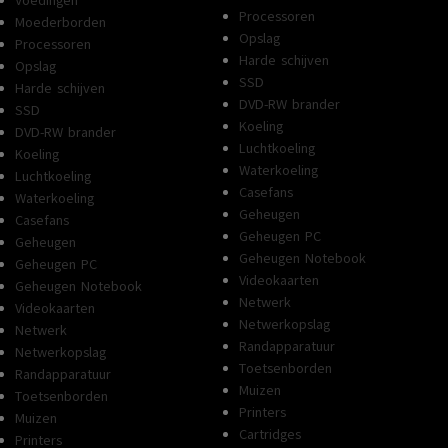
Voedingen
Processoren
Moederborden
Opslag
Processoren
Harde schijven
Opslag
SSD
Harde schijven
DVD-RW brander
SSD
Koeling
DVD-RW brander
Luchtkoeling
Koeling
Waterkoeling
Luchtkoeling
Casefans
Waterkoeling
Geheugen
Casefans
Geheugen PC
Geheugen
Geheugen Notebook
Geheugen PC
Videokaarten
Geheugen Notebook
Netwerk
Videokaarten
Netwerkopslag
Netwerk
Randapparatuur
Netwerkopslag
Toetsenborden
Randapparatuur
Muizen
Toetsenborden
Printers
Muizen
Cartridges
Printers