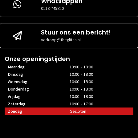
Whatsappen
MAXIMALE
MAXIMALE
0118-745820
32 cm
31 cm
VIDEOKAARTGROOTTE
VIDEOKAARTGROOTTE
MAXIMALE
MAXIMALE
Niet
Niet
VOEDINGGROOTTE
VOEDINGGROOTTE
gespecificeerd
gespecific
Stuur ons een bericht!
verkoop@theglitch.nl
Onze openingstijden
Maandag
13:00 - 18:00
Dinsdag
10:00 - 18:00
Woensdag
10:00 - 18:00
Donderdag
10:00 - 18:00
Vrijdag
10:00 - 18:00
Zaterdag
10:00 - 17:00
Zondag
Gesloten