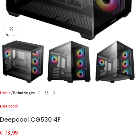
Click to enlarge
Home
Behuizingen
Deepcool
Deepcool CG530 4F
€
73,99