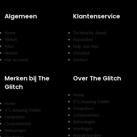
Algemeen
Klantenservice
Home
Technische dienst
Winkel
Reparaties
SALE
Hulp aan Huis
Nieuws
Checked
Mijn account
Contact
Merken bij The
Over The Glitch
Glitch
Home
IT’s Amazing Folder
Home
Computers
IT’s Amazing Folder
Componenten
Computers
Behuizingen
Componenten
Voedingen
Behuizingen
Moederborden