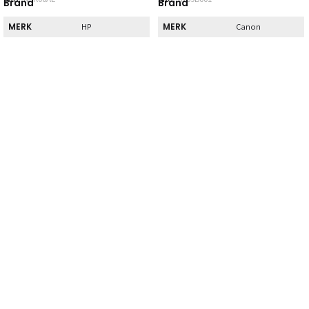
Brand
Brand
MERK
MERK
HP
Canon
Direct
Direct
DIRECT AF TE
DIRECT AF TE
Nee
Nee
HALEN
HALEN
Kenmerk
Kenmerk
INHOUD
INHOUD
1
1
Normaal
Normaal
TYPE
TYPE
rendement
rendement
SOORT
Zwart
Cyaan,
SOORT
Magenta, Geel