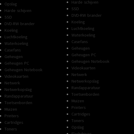
Harde schijven
Opslag
SSD
Harde schijven
DVD-RW brander
SSD
Koeling
DVD-RW brander
Luchtkoeling
Koeling
Waterkoeling
Luchtkoeling
Casefans
Waterkoeling
Geheugen
Casefans
Geheugen PC
Geheugen
Geheugen Notebook
Geheugen PC
Videokaarten
Geheugen Notebook
Netwerk
Videokaarten
Netwerkopslag
Netwerk
Randapparatuur
Netwerkopslag
Toetsenborden
Randapparatuur
Muizen
Toetsenborden
Printers
Muizen
Cartridges
Printers
Toners
Cartridges
Opslag
Toners
Flashdrives