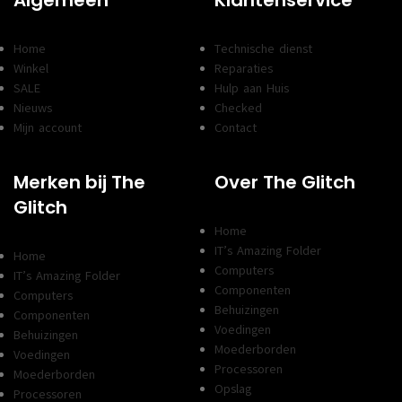
Home
Technische dienst
Winkel
Reparaties
SALE
Hulp aan Huis
Nieuws
Checked
Mijn account
Contact
Merken bij The
Over The Glitch
Glitch
Home
IT’s Amazing Folder
Home
Computers
IT’s Amazing Folder
Componenten
Computers
Behuizingen
Componenten
Voedingen
Behuizingen
Moederborden
Voedingen
Processoren
Moederborden
Opslag
Processoren