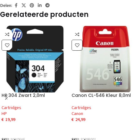
Delen:
Gerelateerde producten
HP 304 Zwart 2,0ml
Canon CL-546 Kleur 8,0ml
Cartridges
Cartridges
HP
Canon
€
19,99
€
24,99
SKU:
N9K06AE
SKU:
8289B001