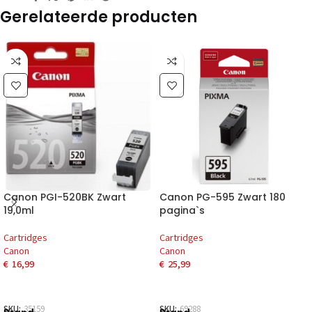
Gerelateerde producten
Canon PGI-520BK Zwart
Canon PG-595 Zwart 180
19,0ml
pagina`s
Cartridges
Cartridges
Canon
Canon
€
16,99
€
25,99
SKU:
35159
SKU:
69288