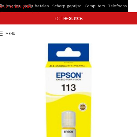
 levering
Veilig betalen
Scherp geprijsd
Computers
Telefoons
Snelle
Skip to navigation
Skip to main content
MENU