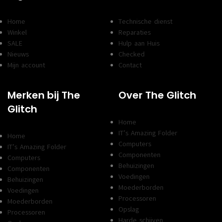
Home
Technische dienst
Winkel
Reparaties
SALE
Hulp aan Huis
Nieuws
Checked
Mijn account
Contact
Merken bij The
Over The Glitch
Glitch
Home
IT’s Amazing Folder
Home
Computers
IT’s Amazing Folder
Componenten
Computers
Behuizingen
Componenten
Voedingen
Behuizingen
Moederborden
Voedingen
Processoren
Moederborden
Opslag
Processoren
Harde schijven