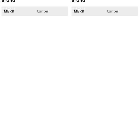
Brand
Brand
MERK
MERK
Canon
Canon
Direct
Direct
DIRECT AF TE
DIRECT AF TE
Nee
Ja
HALEN
HALEN
Kenmerk
Kenmerk
INHOUD
INHOUD
1
1
Normaal
Normaal
TYPE
TYPE
rendement
rendement
SOORT
SOORT
Zwart
Zwart