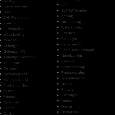
Opslag
SSD
Harde schijven
DVD-RW brander
SSD
Koeling
DVD-RW brander
Luchtkoeling
Koeling
Waterkoeling
Luchtkoeling
Casefans
Waterkoeling
Geheugen
Casefans
Geheugen PC
Geheugen
Geheugen Notebook
Geheugen PC
Videokaarten
Geheugen Notebook
Netwerk
Videokaarten
Netwerkopslag
Netwerk
Randapparatuur
Netwerkopslag
Toetsenborden
Randapparatuur
Muizen
Toetsenborden
Printers
Muizen
Cartridges
Printers
Toners
Cartridges
Opslag
Toners
Flashdrives
Opslag