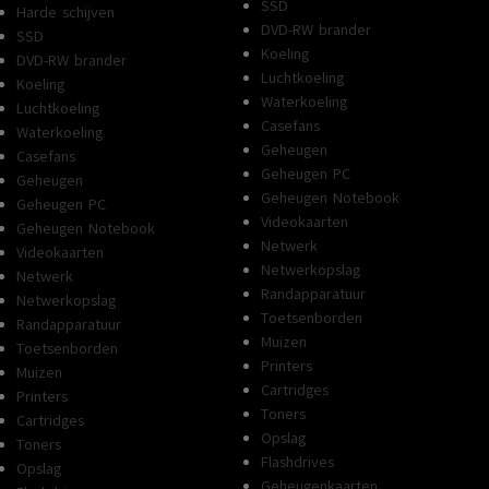
SSD
Harde schijven
DVD-RW brander
SSD
Koeling
DVD-RW brander
Luchtkoeling
Koeling
Waterkoeling
Luchtkoeling
Casefans
Waterkoeling
Geheugen
Casefans
Geheugen PC
Geheugen
Geheugen Notebook
Geheugen PC
Videokaarten
Geheugen Notebook
Netwerk
Videokaarten
Netwerkopslag
Netwerk
Randapparatuur
Netwerkopslag
Toetsenborden
Randapparatuur
Muizen
Toetsenborden
Printers
Muizen
Cartridges
Printers
Toners
Cartridges
Opslag
Toners
Flashdrives
Opslag
Geheugenkaarten