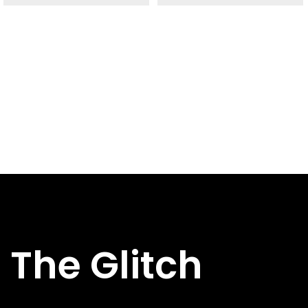
Direct
Direct
DIRECT AF TE
DIRECT AF TE
Nee
Nee
HALEN
HALEN
Specs
Specs
BREEDTE
BREEDTE
215 mm
210 mm
DIEPTE
DIEPTE
404 mm
420 mm
HOOGTE
HOOGTE
397 mm
450 mm
HOOFDKLEUR
HOOFDKLEUR
Zwart
Zwart
Micro-ATX,
ATX, Micr
FORMFACTOR
FORMFACTOR
Mini-ITX
ATX, Mini-
The Glitch
USB 2.X-
USB 2.X-
2x
2x
AANSLUITINGEN
AANSLUITINGEN
USB 3.X-
USB 3.X-
1x USB 3.2
1x USB 3.
AANSLUITINGEN
AANSLUITINGEN