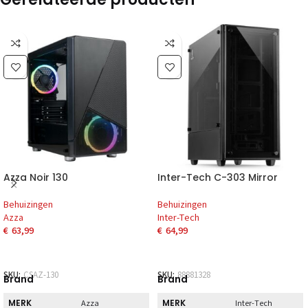
Azza Noir 130
Inter-Tech C-303 Mirror
Behuizingen
Behuizingen
Azza
Inter-Tech
€
63,99
€
64,99
SKU:
CSAZ-130
SKU:
88881328
Brand
Brand
MERK
MERK
Azza
Inter-Tech