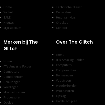
Home
Technische dienst
Winkel
Reparaties
SALE
Hulp aan Huis
Nieuws
Checked
Mijn account
Contact
Merken bij The
Over The Glitch
Glitch
Home
IT’s Amazing Folder
Home
Computers
IT’s Amazing Folder
Componenten
Computers
Behuizingen
Componenten
Voedingen
Behuizingen
Moederborden
Voedingen
Processoren
Moederborden
Opslag
Processoren
Harde schijven
Opslag