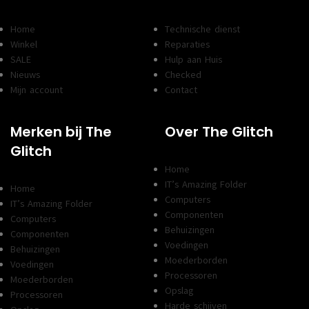
Home
Technische dienst
Winkel
Reparaties
SALE
Hulp aan Huis
Nieuws
Checked
Mijn account
Contact
Merken bij The
Over The Glitch
Glitch
Home
IT’s Amazing Folder
Home
Computers
IT’s Amazing Folder
Componenten
Computers
Behuizingen
Componenten
Voedingen
Behuizingen
Moederborden
Voedingen
Processoren
Moederborden
Opslag
Processoren
Harde schijven