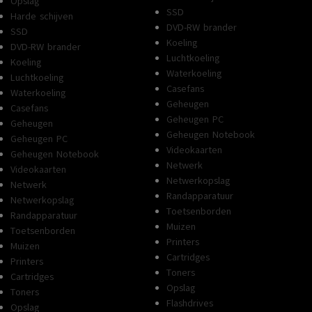
Opslag
SSD
Harde schijven
DVD-RW brander
SSD
Koeling
DVD-RW brander
Luchtkoeling
Koeling
Waterkoeling
Luchtkoeling
Casefans
Waterkoeling
Geheugen
Casefans
Geheugen PC
Geheugen
Geheugen Notebook
Geheugen PC
Videokaarten
Geheugen Notebook
Netwerk
Videokaarten
Netwerkopslag
Netwerk
Randapparatuur
Netwerkopslag
Toetsenborden
Randapparatuur
Muizen
Toetsenborden
Printers
Muizen
Cartridges
Printers
Toners
Cartridges
Opslag
Toners
Flashdrives
Opslag