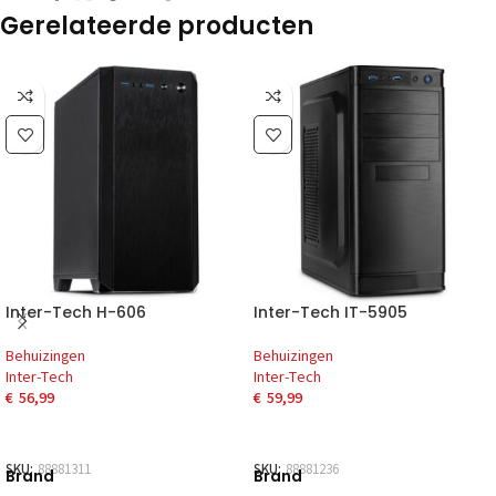
Gerelateerde producten
Inter-Tech H-606
Inter-Tech IT-5905
Behuizingen
Behuizingen
Inter-Tech
Inter-Tech
€
56,99
€
59,99
SKU:
88881311
SKU:
88881236
Brand
Brand