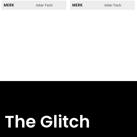
MERK
MERK
Inter-Tech
Inter-Tech
Direct
Direct
DIRECT AF TE
DIRECT AF TE
Nee
Nee
HALEN
HALEN
Specs
Specs
BREEDTE
BREEDTE
190 mm
200 mm
DIEPTE
DIEPTE
390 mm
415 mm
HOOGTE
HOOGTE
405 mm
410 mm
HOOFDKLEUR
HOOFDKLEUR
Zwart
Zwart
Micro-ATX,
ATX, Micr
FORMFACTOR
FORMFACTOR
Mini-ITX
ATX, Mini-
The Glitch
USB 2.X-
USB 2.X-
0x
0x
AANSLUITINGEN
AANSLUITINGEN
USB 3.X-
USB 3.X-
2x USB 3.2
2x USB 3.